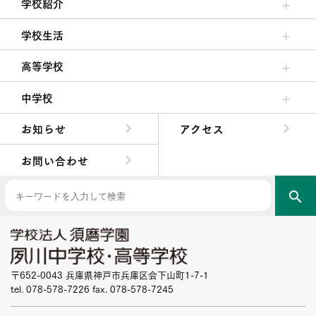
学校紹介
理事長/学園長メッセージ
安心して任せられる学校
沿革
施設・設備
大学合格実績
学校生活
クラブ活動・生徒会活動
夙川ブログ
制服紹介
夙川カレンダー
高等学校
高校校長からの挨拶
高校の教育方針／特色
特進コース／進学コース
年間行事
先輩たちの声・生徒たちの声
中学校
中学校長からの挨拶
中学校の教育方針／特色
Aコース／Bコース
年間行事
先輩たちの声・生徒たちの声
お知らせ
アクセス
お問い合わせ
search
〒652-0043 兵庫県神戸市兵庫区会下山町1-7-1
tel. 078-578-7226 fax. 078-578-7245