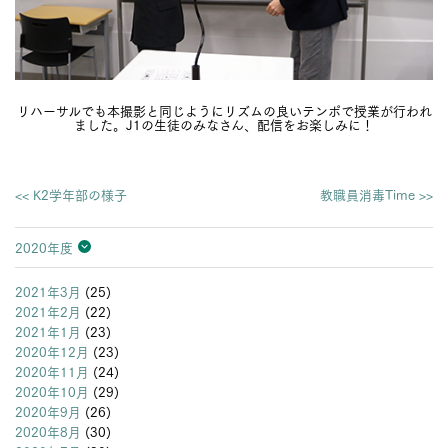
リハーサルでも本撮影と同じようにリズムの良いテンポで授業が行われ
ました。J1の生徒のみなさん、配信をお楽しみに！
<< K2学年部の様子
教職員消毒Time >>
2020年度
2026年度
2025年度
2024年度
2023年度
2022年度
2021年度
2020年度
2019年度
2018年度
2017年度
2016年度
2015年度
2014年度
2013年度
2021年3月
(25)
2021年2月
(22)
2021年1月
(23)
2020年12月
(23)
2020年11月
(24)
2020年10月
(29)
2020年9月
(26)
2020年8月
(30)