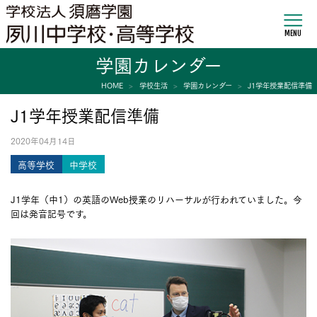
MENU
学園カレンダー
HOME
学校生活
学園カレンダー
J1学年授業配信準備
J1学年授業配信準備
2020年04月14日
高等学校
中学校
J1学年（中1）の英語のWeb授業のリハーサルが行われていました。今
回は発音記号です。