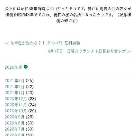
会下山は昭和38年当時はげ山だったそうです。神戸印刷若人会の方々が
植樹を昭和43年までされ、現在の桜の名所になったそうです。（記念植
樹の碑です）
<< なぜ色が変わる？！J2（中2）理科実験
4月17日 日替わりランチ＋日替わり食レポ >>
2020年度
2026年度
2025年度
2024年度
2023年度
2022年度
2021年度
2020年度
2019年度
2018年度
2017年度
2016年度
2015年度
2014年度
2013年度
2021年3月
(25)
2021年2月
(22)
2021年1月
(23)
2020年12月
(23)
2020年11月
(24)
2020年10月
(29)
2020年9月
(26)
2020年8月
(30)
2020年7月
(30)
2020年6月
(59)