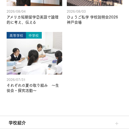
2026/08/04
2026/08/03
アメリカ短期留学②英語で論理
ひょうご私学 学校説明会2026
的に考え、伝える
神戸会場
高等学校
中学校
2026/07/31
それぞれの夏の取り組み ～生
徒会・探究活動～
学校紹介
理事長/学園長メッセージ
安心して任せられる学校
沿革
施設・設備
大学合格実績