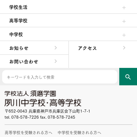
学校生活
クラブ活動・生徒会活動
夙川ブログ
制服紹介
夙川カレンダー
高等学校
高校校長からの挨拶
高校の教育方針／特色
特進コース／進学コース
年間行事
先輩たちの声・生徒たちの声
中学校
中学校長からの挨拶
中学校の教育方針／特色
Aコース／Bコース
年間行事
先輩たちの声・生徒たちの声
お知らせ
アクセス
お問い合わせ
search
〒652-0043 兵庫県神戸市兵庫区会下山町1-7-1
tel. 078-578-7226 fax. 078-578-7245
高等学校を受験される方へ
中学校を受験される方へ