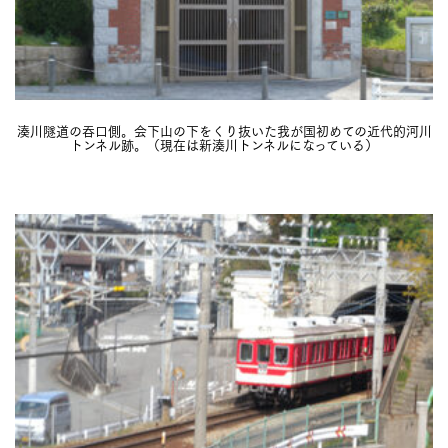
湊川隧道の吞口側。会下山の下をくり抜いた我が国初めての近代的河川
トンネル跡。（現在は新湊川トンネルになっている）