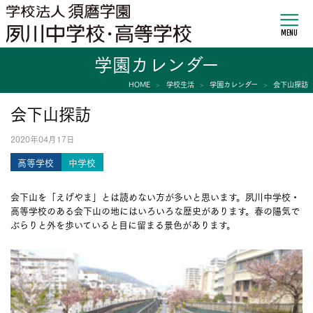
MENU
学園カレンダー
HOME
学校生活
学園カレンダー
会下山探訪
会下山探訪
2020年04月17日
高等学校
中学校
会下山を「えげやま」とは読めない方が多いと思います。夙川中学校・
高等学校のある会下山の地にはいろいろな歴史があります。春の陽気で
ぶらりと外を歩いていると目に留まる景色があります。