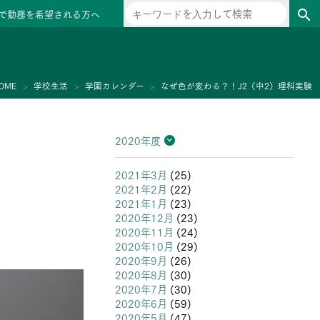
で勤務を希望される方へ
search
ー
OME
学校生活
学園カレンダー
なぜ色が変わる？！J2（中2）理科実験
2020年度
2026年度
2025年度
2024年度
2023年度
2022年度
2021年度
2020年度
2019年度
2018年度
2017年度
2016年度
2015年度
2014年度
2013年度
2021年3月
(25)
2021年2月
(22)
2021年1月
(23)
2020年12月
(23)
2020年11月
(24)
2020年10月
(29)
2020年9月
(26)
2020年8月
(30)
2020年7月
(30)
2020年6月
(59)
2020年5月
(47)