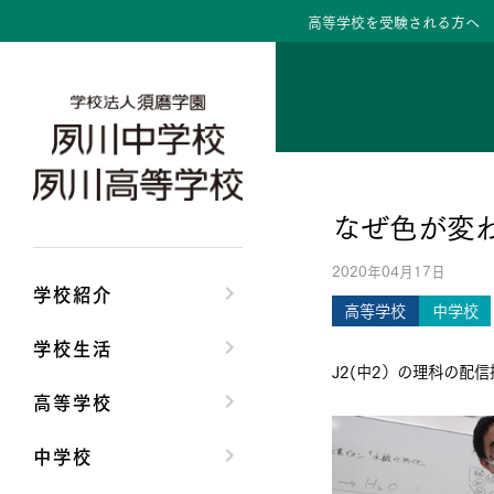
高等学校を受験される方へ
学校紹介トップ
学校生活トップ
高等学校トップ
中学校トップ
理事長/学園長メッセ
クラブ活動・生徒会
高校校長からの挨拶
中学校長からの挨拶
なぜ色が変わ
安心して任せられる
夙川ブログ
高校の教育方針／特
中学校の教育方針／
2020年04月17日
沿革
制服紹介
特進コース／進学コ
Aコース／Bコース
学校紹介
高等学校
中学校
施設・設備
夙川カレンダー
年間行事
年間行事
学校生活
J2(中2）の理科の配
大学合格実績
先輩たちの声・生徒
先輩たちの声・生徒
高等学校
中学校