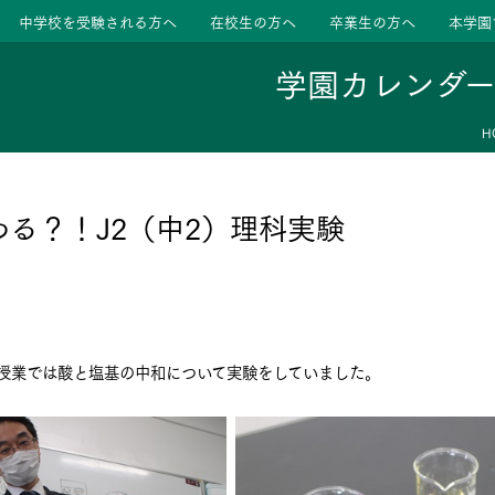
中学校を受験される方へ
在校生の方へ
卒業生の方へ
本学園
学園カレンダ
H
ージ
活動
る？！J2（中2）理科実験
学校
色
特色
ース
信授業では酸と塩基の中和について実験をしていました。
たちの声
たちの声