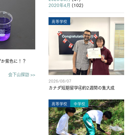
2020年4月
(102)
高等学校
ぜか紫色に！？
会下山探訪 >>
2026/08/07
カナダ短期留学④約2週間の集大成
高等学校
中学校