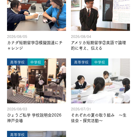
2026/08/05
2026/08/04
カナダ短期留学③模擬国連にチ
アメリカ短期留学②英語で論理
ャレンジ
的に考え、伝える
高等学校
中学校
高等学校
中学校
2026/08/03
2026/07/31
ひょうご私学 学校説明会2026
それぞれの夏の取り組み ～生
神戸会場
徒会・探究活動～
高等学校