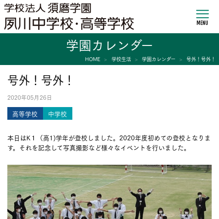
MENU
学園カレンダー
HOME
学校生活
学園カレンダー
号外！号外！
号外！号外！
2020年05月26日
高等学校
中学校
本日はK１（高1)学年が登校しました。2020年度初めての登校となりま
す。それを記念して写真撮影など様々なイベントを行いました。