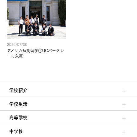
2026/07/30
アメリカ短期留学①UCバークレ
ーに入寮
学校紹介
理事長/学園長メッセージ
安心して任せられる学校
沿革
施設・設備
大学合格実績
学校生活
クラブ活動・生徒会活動
夙川ブログ
制服紹介
夙川カレンダー
高等学校
高校校長からの挨拶
高校の教育方針／特色
特進コース／進学コース
年間行事
先輩たちの声・生徒たちの声
中学校