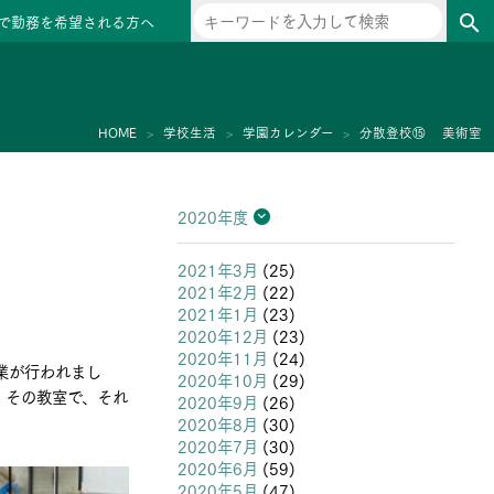
で勤務を希望される方へ
search
ー
HOME
学校生活
学園カレンダー
分散登校⑮ 美術室
2020年度
2026年度
2025年度
2024年度
2023年度
2022年度
2021年度
2020年度
2019年度
2018年度
2017年度
2016年度
2015年度
2014年度
2013年度
2021年3月
(25)
2021年2月
(22)
2021年1月
(23)
2020年12月
(23)
2020年11月
(24)
業が行われまし
2020年10月
(29)
。その教室で、それ
2020年9月
(26)
2020年8月
(30)
2020年7月
(30)
2020年6月
(59)
2020年5月
(47)