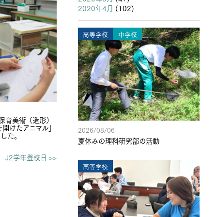
2020年4月
(102)
高等学校
中学校
の保育美術（造形）
を開けたアニマル」
2026/08/06
ました。
夏休みの理科研究部の活動
J2学年登校日 >>
高等学校