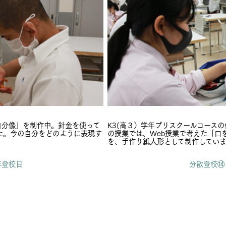
自分像」を制作中。針金を使って
K3(高３）学年プリスクールコース
た。今の自分をどのように表現す
の授業では、Web授業で考えた「口
を、手作り紙人形として制作してい
年登校日
分散登校⑭ 