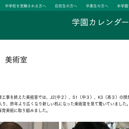
中学校を受験される方へ
在校生の方へ
卒業生の方へ
本学園
学園カレンダ
ージ
活動
 美術室
学校
色
特色
ース
工事を終えた美術室では、J2(中２）、S1（中３）、K3（高３）の授
たちの声
たちの声
入り、昨年より広くなり新しい机になった美術室を見て驚いていました
保育美術に取り組みました。