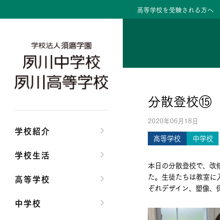
高等学校を受験される方へ
学校紹介トップ
学校生活トップ
高等学校トップ
中学校トップ
理事長/学園長メッセ
クラブ活動・生徒会
高校校長からの挨拶
中学校長からの挨拶
分散登校⑮
安心して任せられる
夙川ブログ
高校の教育方針／特
中学校の教育方針／
2020年06月18日
沿革
制服紹介
特進コース／進学コ
Aコース／Bコース
学校紹介
高等学校
中学校
施設・設備
夙川カレンダー
年間行事
年間行事
学校生活
本日の分散登校で、改修
大学合格実績
先輩たちの声・生徒
先輩たちの声・生徒
た。生徒たちは教室に
高等学校
ぞれデザイン、塑像、
中学校