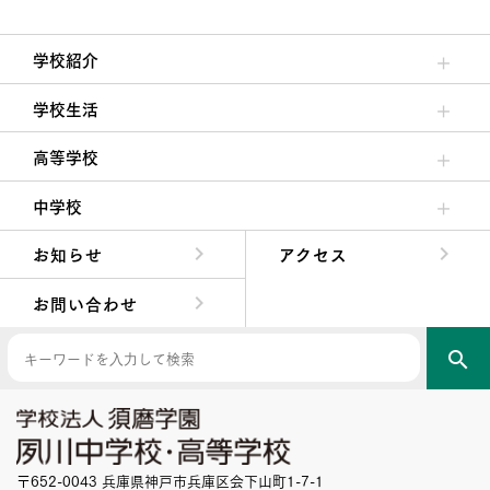
学校紹介
理事長/学園長メッセージ
安心して任せられる学校
沿革
施設・設備
大学合格実績
学校生活
クラブ活動・生徒会活動
夙川ブログ
制服紹介
夙川カレンダー
高等学校
高校校長からの挨拶
高校の教育方針／特色
特進コース／進学コース
年間行事
先輩たちの声・生徒たちの声
中学校
中学校長からの挨拶
中学校の教育方針／特色
Aコース／Bコース
年間行事
先輩たちの声・生徒たちの声
お知らせ
アクセス
お問い合わせ
search
〒652-0043 兵庫県神戸市兵庫区会下山町1-7-1