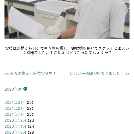
実技は水槽から自分で生き物を探し、顕微鏡を用いてスケッチせよとい
う課題でした。手ごたえはどうだったでしょうか？
<< 夕方の食堂も絶賛営業中！
新しい一週間が始まりました！ >>
2020年度
2026年度
2025年度
2024年度
2023年度
2022年度
2021年度
2020年度
2019年度
2018年度
2017年度
2016年度
2015年度
2014年度
2013年度
2021年3月
(25)
2021年2月
(22)
2021年1月
(23)
2020年12月
(23)
2020年11月
(24)
2020年10月
(29)