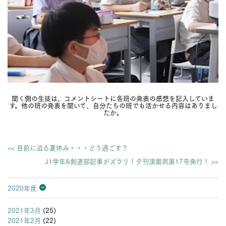
聞く側の生徒は、コメントシートに各班の発表の感想を記入していま
す。他の班の発表を聞いて、自分たちの班でも活かせる内容はありまし
たか。
<< 目前に迫る夏休み・・・どう過ごす？
J1学年&剣道部記事がズラリ！夕刊須磨夙第17号発行！ >>
2020年度
2026年度
2025年度
2024年度
2023年度
2022年度
2021年度
2020年度
2019年度
2018年度
2017年度
2016年度
2015年度
2014年度
2013年度
2021年3月
(25)
2021年2月
(22)