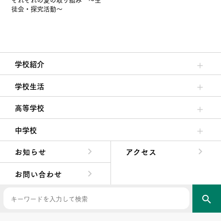
徒会・探究活動～
学校紹介
理事長/学園長メッセージ
安心して任せられる学校
沿革
施設・設備
大学合格実績
学校生活
クラブ活動・生徒会活動
夙川ブログ
制服紹介
夙川カレンダー
高等学校
高校校長からの挨拶
高校の教育方針／特色
特進コース／進学コース
年間行事
先輩たちの声・生徒たちの声
中学校
中学校長からの挨拶
中学校の教育方針／特色
Aコース／Bコース
年間行事
先輩たちの声・生徒たちの声
お知らせ
アクセス
お問い合わせ
search