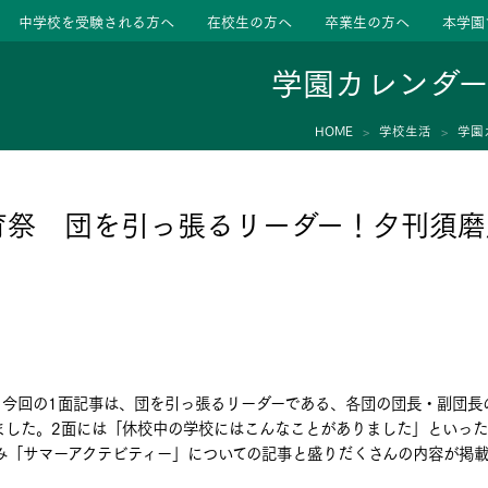
中学校を受験される方へ
在校生の方へ
卒業生の方へ
本学園
学園カレンダ
HOME
学校生活
学園
ージ
活動
育祭 団を引っ張るリーダー！夕刊須磨
学校
色
特色
ース
たちの声
たちの声
。今回の1面記事は、団を引っ張るリーダーである、各団の団長・副団長
ました。2面には「休校中の学校にはこんなことがありました」といった
み「サマーアクテビティー」についての記事と盛りだくさんの内容が掲載