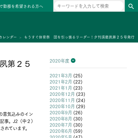
で勤務を希望される方へ
search
ー
カレンダー
もうすぐ体育祭 団を引っ張るリーダー！夕刊須磨夙第２５号発行
夙第２５
2020年度
2026年度
2025年度
2024年度
2023年度
2022年度
2021年度
2020年度
2019年度
2018年度
2017年度
2016年度
2015年度
2014年度
2013年度
2021年3月
(25)
2021年2月
(22)
2021年1月
(23)
2020年12月
(23)
2020年11月
(24)
2020年10月
(29)
2020年9月
(26)
の意気込みのイン
2020年8月
(30)
記事。J2（中２）
2020年7月
(30)
されています。
2020年6月
(59)
2020年5月
(47)