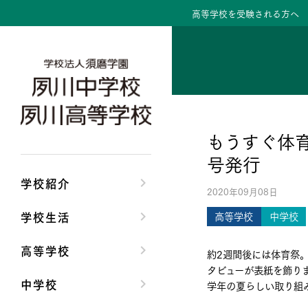
高等学校を受験される方へ
学校紹介トップ
学校生活トップ
高等学校トップ
中学校トップ
理事長/学園長メッセ
クラブ活動・生徒会
高校校長からの挨拶
中学校長からの挨拶
もうすぐ体
安心して任せられる
夙川ブログ
高校の教育方針／特
中学校の教育方針／
号発行
沿革
制服紹介
特進コース／進学コ
Aコース／Bコース
学校紹介
2020年09月08日
施設・設備
夙川カレンダー
年間行事
年間行事
学校生活
高等学校
中学校
大学合格実績
先輩たちの声・生徒
先輩たちの声・生徒
高等学校
約2週間後には体育祭
タビューが表紙を飾り
中学校
学年の夏らしい取り組