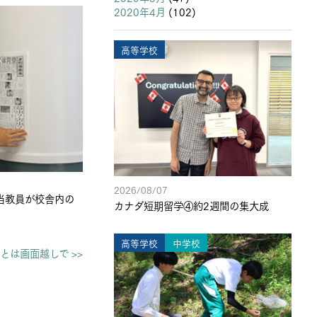
2020年4月
(102)
高等学校
2026/08/07
当教員が校舎内の
カナダ短期留学④約2週間の集大成
高等学校
中学校
とは画面越しで >>