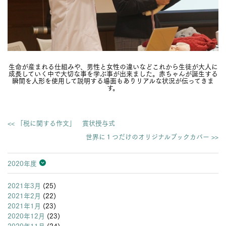
生命が産まれる仕組みや、男性と女性の違いなどこれから生徒が大人に
成長していく中で大切な事を学ぶ事が出来ました。赤ちゃんが誕生する
瞬間を人形を使用して説明する場面もありリアルな状況が伝ってきま
す。
<< 「税に関する作文」 賞状授与式
世界に１つだけのオリジナルブックカバー >>
2020年度
2026年度
2025年度
2024年度
2023年度
2022年度
2021年度
2020年度
2019年度
2018年度
2017年度
2016年度
2015年度
2014年度
2013年度
2021年3月
(25)
2021年2月
(22)
2021年1月
(23)
2020年12月
(23)
2020年11月
(24)