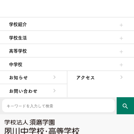
学校紹介
理事長/学園長メッセージ
安心して任せられる学校
沿革
施設・設備
大学合格実績
学校生活
クラブ活動・生徒会活動
夙川ブログ
制服紹介
夙川カレンダー
高等学校
高校校長からの挨拶
高校の教育方針／特色
特進コース／進学コース
年間行事
先輩たちの声・生徒たちの声
中学校
中学校長からの挨拶
中学校の教育方針／特色
Aコース／Bコース
年間行事
先輩たちの声・生徒たちの声
お知らせ
アクセス
お問い合わせ
search