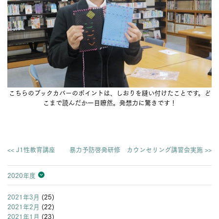
こちらのブックカバーのポイントは、しおりを縫い付けたことです。ど
こまで読んだか一目瞭然。発想力に驚きです！
<< J1性教育講座
暴力予防啓発研修 カウンセリング講習会実施 >>
2020年度
2026年度
2025年度
2024年度
2023年度
2022年度
2021年度
2020年度
2019年度
2018年度
2017年度
2016年度
2015年度
2014年度
2013年度
2021年3月
(25)
2021年2月
(22)
2021年1月
(23)