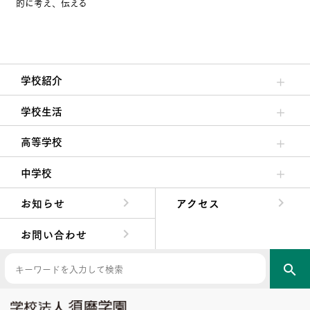
的に考え、伝える
学校紹介
理事長/学園長メッセージ
安心して任せられる学校
沿革
施設・設備
大学合格実績
学校生活
クラブ活動・生徒会活動
夙川ブログ
制服紹介
夙川カレンダー
高等学校
高校校長からの挨拶
高校の教育方針／特色
特進コース／進学コース
年間行事
先輩たちの声・生徒たちの声
中学校
中学校長からの挨拶
中学校の教育方針／特色
Aコース／Bコース
年間行事
先輩たちの声・生徒たちの声
お知らせ
アクセス
お問い合わせ
search