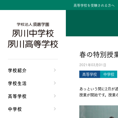
高等学校を受験される方へ
学校紹介トップ
学校生活トップ
高等学校トップ
中学校トップ
理事長/学園長メッセ
クラブ活動・生徒会
高校校長からの挨拶
中学校長からの挨拶
春の特別授
安心して任せられる
夙川ブログ
高校の教育方針／特
中学校の教育方針／
2021年03月01日
沿革
制服紹介
特進コース／進学コ
Aコース／Bコース
学校紹介
高等学校
中学校
施設・設備
夙川カレンダー
年間行事
年間行事
学校生活
あっという間に2月が
大学合格実績
先輩たちの声・生徒
先輩たちの声・生徒
授業が開始です。授業
高等学校
中学校