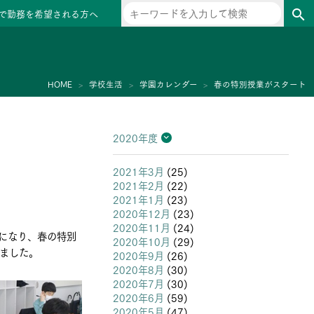
で勤務を希望される方へ
search
ー
HOME
学校生活
学園カレンダー
春の特別授業がスタート
2020年度
2026年度
2025年度
2024年度
2023年度
2022年度
2021年度
2020年度
2019年度
2018年度
2017年度
2016年度
2015年度
2014年度
2013年度
2021年3月
(25)
2021年2月
(22)
2021年1月
(23)
2020年12月
(23)
2020年11月
(24)
になり、春の特別
2020年10月
(29)
ました。
2020年9月
(26)
2020年8月
(30)
2020年7月
(30)
2020年6月
(59)
2020年5月
(47)