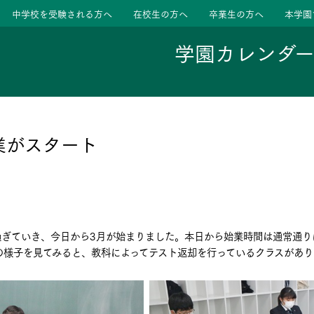
中学校を受験される方へ
在校生の方へ
卒業生の方へ
本学園
学園カレンダ
ージ
活動
業がスタート
学校
色
特色
ース
過ぎていき、今日から3月が始まりました。本日から始業時間は通常通り
たちの声
たちの声
の様子を見てみると、教科によってテスト返却を行っているクラスがあり