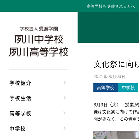
高等学校を受験される方へ
学校紹介トップ
学校生活トップ
高等学校トップ
中学校トップ
理事長/学園長メッセ
クラブ活動・生徒会
高校校長からの挨拶
中学校長からの挨拶
文化祭に向
安心して任せられる
夙川ブログ
高校の教育方針／特
中学校の教育方針／
2021年06月03日
沿革
制服紹介
特進コース／進学コ
Aコース／Bコース
学校紹介
高等学校
中学校
施設・設備
夙川カレンダー
年間行事
年間行事
学校生活
6月3日（火） 授業
大学合格実績
先輩たちの声・生徒
先輩たちの声・生徒
徒は文化祭に向けて作
高等学校
間が少なく、この貴重
中学校