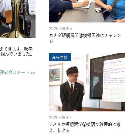
2026/08/05
カナダ短期留学③模擬国連にチャレン
ジ
えてきます。吹奏
り組んでいました。
高等学校
護者会スタート >>
2026/08/04
アメリカ短期留学②英語で論理的に考
え、伝える