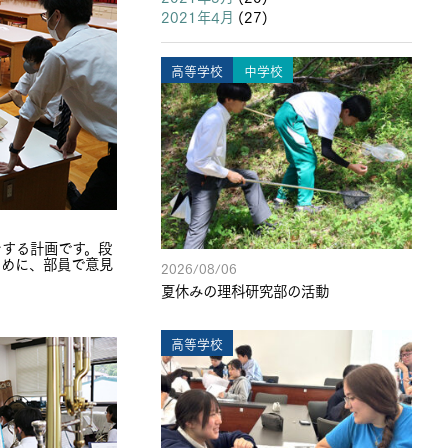
2021年4月
(27)
高等学校
中学校
をする計画です。段
ために、部員で意見
2026/08/06
夏休みの理科研究部の活動
高等学校