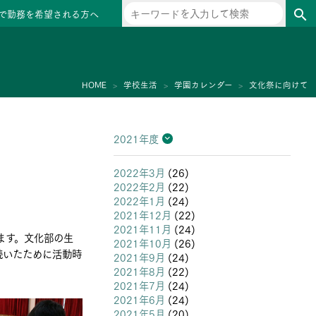
で勤務を希望される方へ
search
ー
HOME
学校生活
学園カレンダー
文化祭に向けて
2021年度
2026年度
2025年度
2024年度
2023年度
2022年度
2021年度
2020年度
2019年度
2018年度
2017年度
2016年度
2015年度
2014年度
2013年度
2022年3月
(26)
2022年2月
(22)
2022年1月
(24)
2021年12月
(22)
2021年11月
(24)
ます。文化部の生
2021年10月
(26)
続いたために活動時
2021年9月
(24)
2021年8月
(22)
2021年7月
(24)
2021年6月
(24)
2021年5月
(20)