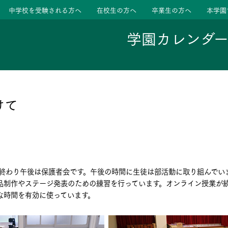
中学校を受験される方へ
在校生の方へ
卒業生の方へ
本学園
学園カレンダ
ージ
活動
けて
学校
色
特色
ース
が終わり午後は保護者会です。午後の時間に生徒は部活動に取り組んでい
たちの声
たちの声
品制作やステージ発表のための練習を行っています。オンライン授業が
な時間を有効に使っています。