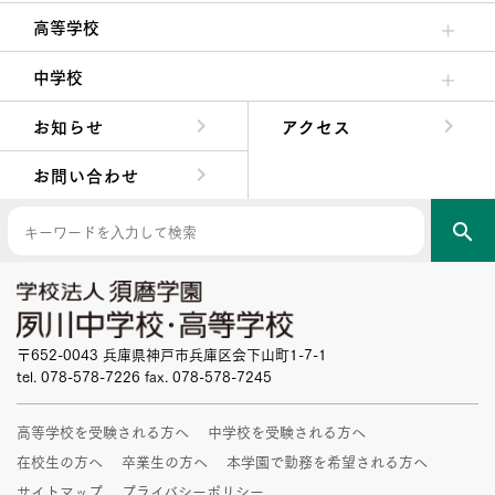
クラブ活動・生徒会活動
夙川ブログ
制服紹介
夙川カレンダー
高等学校
高校校長からの挨拶
高校の教育方針／特色
特進コース／進学コース
年間行事
先輩たちの声・生徒たちの声
中学校
中学校長からの挨拶
中学校の教育方針／特色
Aコース／Bコース
年間行事
先輩たちの声・生徒たちの声
お知らせ
アクセス
お問い合わせ
search
〒652-0043 兵庫県神戸市兵庫区会下山町1-7-1
tel. 078-578-7226 fax. 078-578-7245
高等学校を受験される方へ
中学校を受験される方へ
在校生の方へ
卒業生の方へ
本学園で勤務を希望される方へ
サイトマップ
プライバシーポリシー