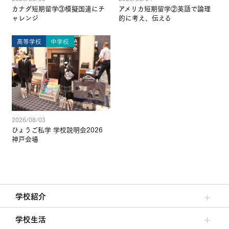
カナダ短期留学③模擬国連にチ
アメリカ短期留学②英語で論理
ャレンジ
的に考え、伝える
高等学校
中学校
2026/08/03
ひょうご私学 学校説明会2026
神戸会場
学校紹介
理事長/学園長メッセージ
安心して任せられる学校
沿革
施設・設備
大学合格実績
学校生活