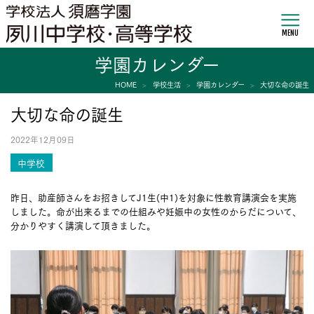
MENU
学園カレンダー
HOME
学校生活
学園カレンダー
大切な命の誕生
大切な命の誕生
2022年12月09日
中学校
昨日、助産師さんをお招きしてJ1生(中1)を対象に性教育講演会を実施
しました。命が出来るまでの仕組みや妊娠中の女性のからだについて、
分かりやすく講演して頂きました。