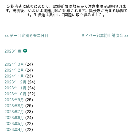
定期考査に臨むにあたり、試験監督の教員から注意事項が説明されま
す。説明後、いよいよ問題用紙が配布されます。緊張感が高まる瞬間で
す。生徒達は集中して問題に取り組みました。
<< 第一回定期考査二日目
サイバー犯罪防止講演会 >>
2023年度
2026年度
2025年度
2024年度
2023年度
2022年度
2021年度
2020年度
2019年度
2018年度
2017年度
2016年度
2015年度
2014年度
2013年度
2024年3月
(24)
2024年2月
(24)
2024年1月
(23)
2023年12月
(24)
2023年11月
(24)
2023年10月
(22)
2023年9月
(25)
2023年8月
(25)
2023年7月
(23)
2023年6月
(24)
2023年5月
(22)
2023年4月
(22)