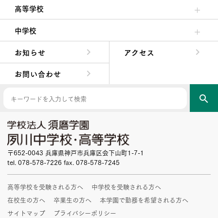
高等学校
高校校長からの挨拶
高校の教育方針／特色
特進コース／進学コース
年間行事
先輩たちの声・生徒たちの声
中学校
中学校長からの挨拶
中学校の教育方針／特色
Aコース／Bコース
年間行事
先輩たちの声・生徒たちの声
お知らせ
アクセス
お問い合わせ
search
〒652-0043 兵庫県神戸市兵庫区会下山町1-7-1
tel. 078-578-7226 fax. 078-578-7245
高等学校を受験される方へ
中学校を受験される方へ
在校生の方へ
卒業生の方へ
本学園で勤務を希望される方へ
サイトマップ
プライバシーポリシー