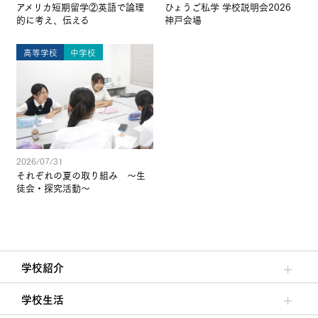
アメリカ短期留学②英語で論理
ひょうご私学 学校説明会2026
的に考え、伝える
神戸会場
高等学校
中学校
2026/07/31
それぞれの夏の取り組み ～生
徒会・探究活動～
学校紹介
理事長/学園長メッセージ
安心して任せられる学校
沿革
施設・設備
大学合格実績
学校生活
クラブ活動・生徒会活動
夙川ブログ
制服紹介
夙川カレンダー