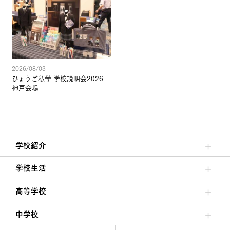
2026/08/03
ひょうご私学 学校説明会2026
神戸会場
学校紹介
理事長/学園長メッセージ
安心して任せられる学校
沿革
施設・設備
大学合格実績
学校生活
クラブ活動・生徒会活動
夙川ブログ
制服紹介
夙川カレンダー
高等学校
高校校長からの挨拶
高校の教育方針／特色
特進コース／進学コース
年間行事
先輩たちの声・生徒たちの声
中学校
中学校長からの挨拶
中学校の教育方針／特色
Aコース／Bコース
年間行事
先輩たちの声・生徒たちの声