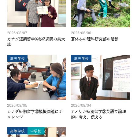
2026/08/07
2026/08/06
カナダ短期留学④約2週間の集大
夏休みの理科研究部の活動
成
高等学校
高等学校
2026/08/05
2026/08/04
カナダ短期留学③模擬国連にチ
アメリカ短期留学②英語で論理
ャレンジ
的に考え、伝える
高等学校
中学校