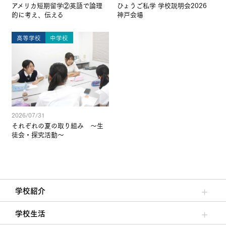
アメリカ短期留学②英語で論理
ひょうご私学 学校説明会2026
的に考え、伝える
神戸会場
高等学校
中学校
2026/07/31
それぞれの夏の取り組み ～生
徒会・探究活動～
学校紹介
理事長/学園長メッセージ
安心して任せられる学校
沿革
施設・設備
大学合格実績
学校生活
クラブ活動・生徒会活動
夙川ブログ
制服紹介
夙川カレンダー