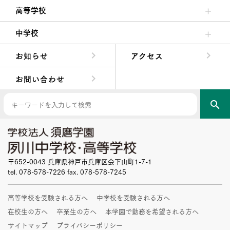
高等学校
高校校長からの挨拶
高校の教育方針／特色
特進コース／進学コース
年間行事
先輩たちの声・生徒たちの声
中学校
中学校長からの挨拶
中学校の教育方針／特色
Aコース／Bコース
年間行事
先輩たちの声・生徒たちの声
お知らせ
アクセス
お問い合わせ
search
〒652-0043 兵庫県神戸市兵庫区会下山町1-7-1
tel. 078-578-7226 fax. 078-578-7245
高等学校を受験される方へ
中学校を受験される方へ
在校生の方へ
卒業生の方へ
本学園で勤務を希望される方へ
サイトマップ
プライバシーポリシー