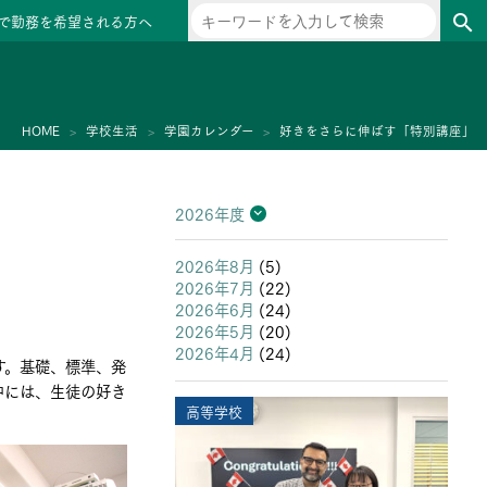
で勤務を希望される方へ
search
ー
HOME
学校生活
学園カレンダー
好きをさらに伸ばす「特別講座」
2026年度
2026年度
2025年度
2024年度
2023年度
2022年度
2021年度
2020年度
2019年度
2018年度
2017年度
2016年度
2015年度
2014年度
2013年度
2026年8月
(5)
2026年7月
(22)
2026年6月
(24)
2026年5月
(20)
2026年4月
(24)
す。基礎、標準、発
中には、生徒の好き
高等学校