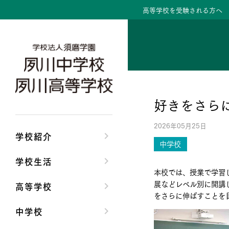
高等学校を受験される方へ
学校紹介トップ
学校生活トップ
高等学校トップ
中学校トップ
理事長/学園長メッセ
クラブ活動・生徒会
高校校長からの挨拶
中学校長からの挨拶
好きをさら
安心して任せられる
夙川ブログ
高校の教育方針／特
中学校の教育方針／
2026年05月25日
沿革
制服紹介
特進コース／進学コ
Aコース／Bコース
学校紹介
中学校
施設・設備
夙川カレンダー
年間行事
年間行事
学校生活
本校では、授業で学習
大学合格実績
先輩たちの声・生徒
先輩たちの声・生徒
展などレベル別に開講
高等学校
をさらに伸ばすことを
中学校