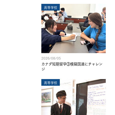
高等学校
2026/08/05
カナダ短期留学③模擬国連にチャレン
ジ
高等学校