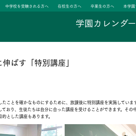
中学校を受験される方へ
在校生の方へ
卒業生の方へ
本学園
学園カレンダ
ージ
活動
に伸ばす「特別講座」
学校
色
特色
ース
したことを確かなものにするために、放課後に特別講座を実施していま
たちの声
たちの声
しており、生徒たちは自分に合った講座を受けることができます。その
目的とした講座もあります。