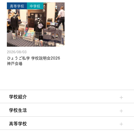
高等学校
中学校
2026/08/03
ひょうご私学 学校説明会2026
神戸会場
学校紹介
理事長/学園長メッセージ
安心して任せられる学校
沿革
施設・設備
大学合格実績
学校生活
クラブ活動・生徒会活動
夙川ブログ
制服紹介
夙川カレンダー
高等学校
高校校長からの挨拶
高校の教育方針／特色
特進コース／進学コース
年間行事
先輩たちの声・生徒たちの声