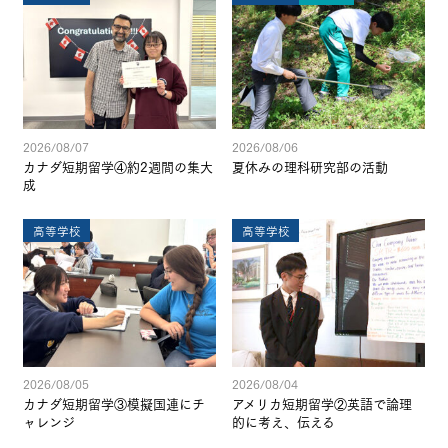
2026/08/07
2026/08/06
カナダ短期留学④約2週間の集大
夏休みの理科研究部の活動
成
高等学校
高等学校
2026/08/05
2026/08/04
カナダ短期留学③模擬国連にチ
アメリカ短期留学②英語で論理
ャレンジ
的に考え、伝える