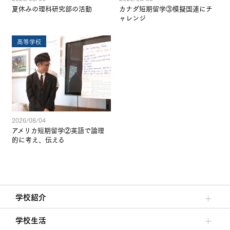
夏休みの理科研究部の活動
カナダ短期留学③模擬国連にチ
ャレンジ
高等学校
2026/08/04
アメリカ短期留学②英語で論理
的に考え、伝える
学校紹介
理事長/学園長メッセージ
安心して任せられる学校
沿革
施設・設備
大学合格実績
学校生活