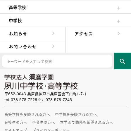
クラブ活動・生徒会活動
夙川ブログ
制服紹介
夙川カレンダー
高等学校
高校校長からの挨拶
高校の教育方針／特色
特進コース／進学コース
年間行事
先輩たちの声・生徒たちの声
中学校
中学校長からの挨拶
中学校の教育方針／特色
Aコース／Bコース
年間行事
先輩たちの声・生徒たちの声
お知らせ
アクセス
お問い合わせ
search
〒652-0043 兵庫県神戸市兵庫区会下山町1-7-1
tel. 078-578-7226 fax. 078-578-7245
高等学校を受験される方へ
中学校を受験される方へ
在校生の方へ
卒業生の方へ
本学園で勤務を希望される方へ
サイトマップ
プライバシーポリシー