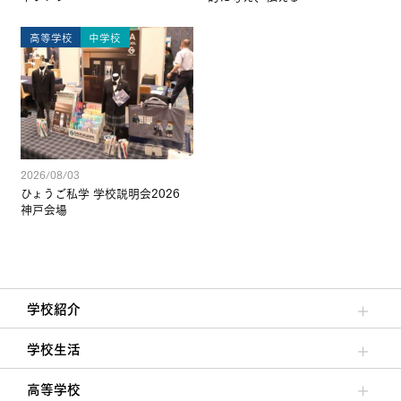
高等学校
中学校
2026/08/03
ひょうご私学 学校説明会2026
神戸会場
学校紹介
理事長/学園長メッセージ
安心して任せられる学校
沿革
施設・設備
大学合格実績
学校生活
クラブ活動・生徒会活動
夙川ブログ
制服紹介
夙川カレンダー
高等学校