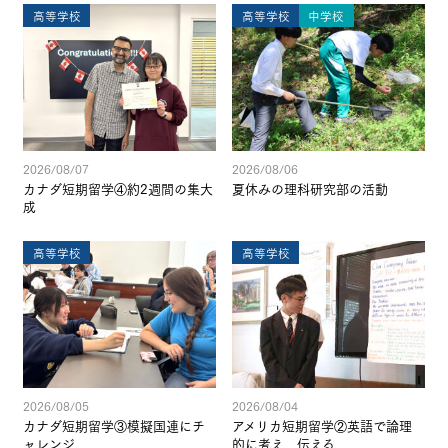
高等学校
高等学校
中学校
2026/08/07
2026/08/06
カナダ短期留学④約2週間の集大
夏休みの理科研究部の活動
成
高等学校
高等学校
2026/08/05
2026/08/04
カナダ短期留学③模擬国連にチ
アメリカ短期留学②英語で論理
ャレンジ
的に考え、伝える