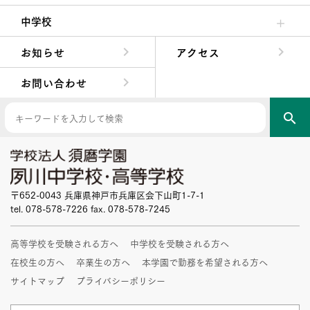
高校校長からの挨拶
高校の教育方針／特色
特進コース／進学コース
年間行事
先輩たちの声・生徒たちの声
中学校
中学校長からの挨拶
中学校の教育方針／特色
Aコース／Bコース
年間行事
先輩たちの声・生徒たちの声
お知らせ
アクセス
お問い合わせ
search
〒652-0043 兵庫県神戸市兵庫区会下山町1-7-1
tel. 078-578-7226 fax. 078-578-7245
高等学校を受験される方へ
中学校を受験される方へ
在校生の方へ
卒業生の方へ
本学園で勤務を希望される方へ
サイトマップ
プライバシーポリシー