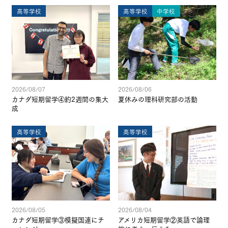
高等学校
高等学校
中学校
2026/08/07
2026/08/06
カナダ短期留学④約2週間の集大
夏休みの理科研究部の活動
成
高等学校
高等学校
2026/08/05
2026/08/04
カナダ短期留学③模擬国連にチ
アメリカ短期留学②英語で論理