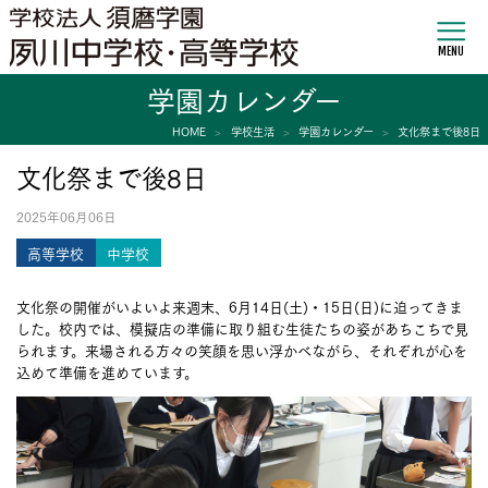
MENU
学園カレンダー
HOME
学校生活
学園カレンダー
文化祭まで後8日
文化祭まで後8日
2025年06月06日
高等学校
中学校
文化祭の開催がいよいよ来週末、6月14日(土)・15日(日)に迫ってきま
した。校内では、模擬店の準備に取り組む生徒たちの姿があちこちで見
られます。来場される方々の笑顔を思い浮かべながら、それぞれが心を
込めて準備を進めています。