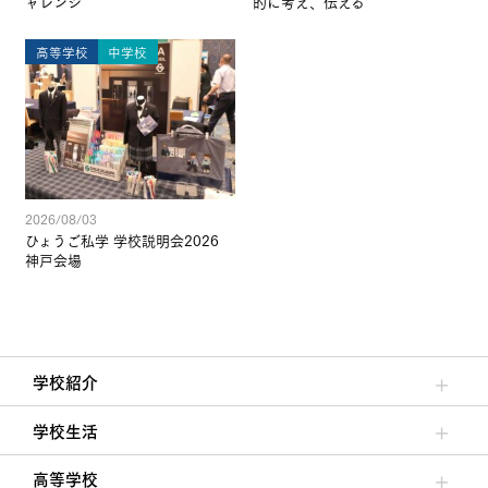
ャレンジ
的に考え、伝える
高等学校
中学校
2026/08/03
ひょうご私学 学校説明会2026
神戸会場
学校紹介
理事長/学園長メッセージ
安心して任せられる学校
沿革
施設・設備
大学合格実績
学校生活
クラブ活動・生徒会活動
夙川ブログ
制服紹介
夙川カレンダー
高等学校