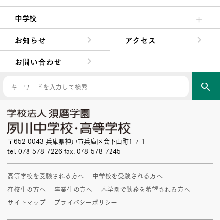
高校校長からの挨拶
高校の教育方針／特色
特進コース／進学コース
年間行事
先輩たちの声・生徒たちの声
中学校
中学校長からの挨拶
中学校の教育方針／特色
Aコース／Bコース
年間行事
先輩たちの声・生徒たちの声
お知らせ
アクセス
お問い合わせ
search
〒652-0043 兵庫県神戸市兵庫区会下山町1-7-1
tel. 078-578-7226 fax. 078-578-7245
高等学校を受験される方へ
中学校を受験される方へ
在校生の方へ
卒業生の方へ
本学園で勤務を希望される方へ
サイトマップ
プライバシーポリシー