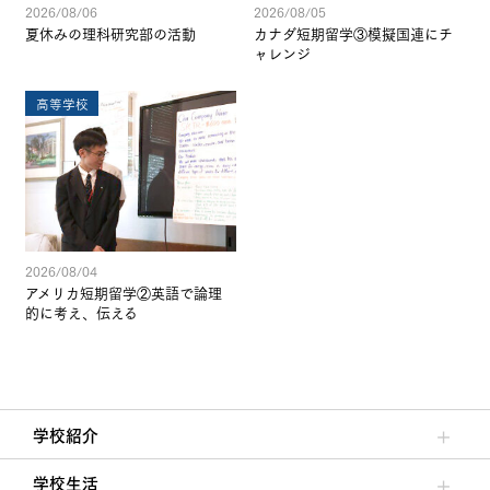
2026/08/06
2026/08/05
夏休みの理科研究部の活動
カナダ短期留学③模擬国連にチ
ャレンジ
高等学校
2026/08/04
アメリカ短期留学②英語で論理
的に考え、伝える
学校紹介
理事長/学園長メッセージ
安心して任せられる学校
沿革
施設・設備
大学合格実績
学校生活