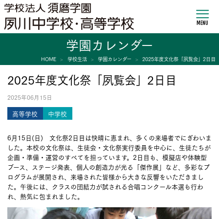
MENU
学園カレンダー
HOME
学校生活
学園カレンダー
2025年度文化祭「夙覧会」2日目
2025年度文化祭「夙覧会」2日目
2025年06月15日
高等学校
中学校
6月15日(日) 文化祭2日目は快晴に恵まれ、多くの来場者でにぎわいま
した。本校の文化祭は、生徒会・文化祭実行委員を中心に、生徒たちが
企画・準備・運営のすべてを担っています。2日目も、模擬店や体験型
ブース、ステージ発表、個人の創造力が光る「傑作展」など、多彩なプ
ログラムが展開され、来場された皆様から大きな反響をいただきまし
た。午後には、クラスの団結力が試される合唱コンクール本選も行わ
れ、熱気に包まれました。