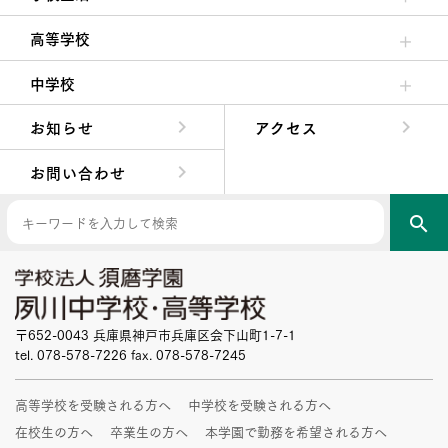
クラブ活動・生徒会活動
夙川ブログ
制服紹介
夙川カレンダー
高等学校
高校校長からの挨拶
高校の教育方針／特色
特進コース／進学コース
年間行事
先輩たちの声・生徒たちの声
中学校
中学校長からの挨拶
中学校の教育方針／特色
Aコース／Bコース
年間行事
先輩たちの声・生徒たちの声
お知らせ
アクセス
お問い合わせ
search
〒652-0043 兵庫県神戸市兵庫区会下山町1-7-1
tel. 078-578-7226 fax. 078-578-7245
高等学校を受験される方へ
中学校を受験される方へ
在校生の方へ
卒業生の方へ
本学園で勤務を希望される方へ