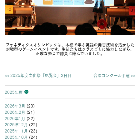
フォネティクスオリンピックは、本校で学ぶ英語の発音技術を活かした
対戦型のゲームイベントです。生徒たちはクラスごとに協力しながら、
正確な発音で勝負に臨んでいました。
<< 2025年度文化祭「夙覧会」2日目
合唱コンクール予選 >>
2025年度
2026年度
2025年度
2024年度
2023年度
2022年度
2021年度
2020年度
2019年度
2018年度
2017年度
2016年度
2015年度
2014年度
2013年度
2026年3月
(23)
2026年2月
(21)
2026年1月
(22)
2025年12月
(22)
2025年11月
(23)
2025年10月
(24)