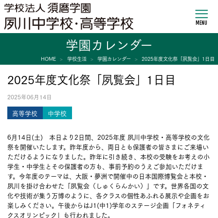
MENU
学園カレンダー
HOME
学校生活
学園カレンダー
2025年度文化祭「夙覧会」1日目
2025年度文化祭「夙覧会」1日目
2025年06月14日
高等学校
中学校
6月14日(土) 本日より2日間、2025年度 夙川中学校・高等学校の文化
祭を開催いたします。昨年度から、両日とも保護者の皆さまにご来場い
ただけるようになりました。昨年に引き続き、本校の受験をお考えの小
学生・中学生とその保護者の方も、事前予約のうえご参加いただけま
す。今年度のテーマは、大阪・夢洲で開催中の日本国際博覧会と本校・
夙川を掛け合わせた「夙覧会（しゅくらんかい）」です。世界各国の文
化や技術が集う万博のように、各クラスの個性あふれる展示や企画をお
楽しみください。午後からはJ1(中1)学年のステージ企画「フォネティ
クスオリンピック」も行われました。