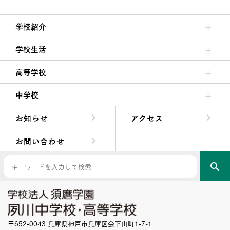
学校紹介
理事長/学園長メッセージ
安心して任せられる学校
沿革
施設・設備
大学合格実績
学校生活
クラブ活動・生徒会活動
夙川ブログ
制服紹介
夙川カレンダー
高等学校
高校校長からの挨拶
高校の教育方針／特色
特進コース／進学コース
年間行事
先輩たちの声・生徒たちの声
中学校
中学校長からの挨拶
中学校の教育方針／特色
Aコース／Bコース
年間行事
先輩たちの声・生徒たちの声
お知らせ
アクセス
お問い合わせ
search
〒652-0043 兵庫県神戸市兵庫区会下山町1-7-1