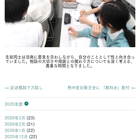
生徒同士は活発に意見を交わしながら、自分のこととして性と向き合っ
ていました。相談の大切さや周囲との関わり方についても深く考える、
貴重な時間となりました。
<< 記述模試で力試し
熱中症対策万全に 「飲料水」配付 >>
2025年度
2026年度
2025年度
2024年度
2023年度
2022年度
2021年度
2020年度
2019年度
2018年度
2017年度
2016年度
2015年度
2014年度
2013年度
2026年3月
(23)
2026年2月
(21)
2026年1月
(22)
2025年12月
(22)