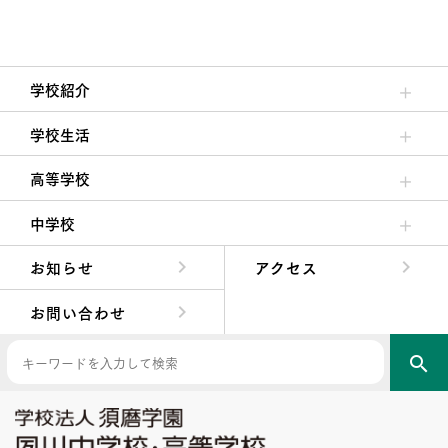
学校紹介
理事長/学園長メッセージ
安心して任せられる学校
沿革
施設・設備
大学合格実績
学校生活
クラブ活動・生徒会活動
夙川ブログ
制服紹介
夙川カレンダー
高等学校
高校校長からの挨拶
高校の教育方針／特色
特進コース／進学コース
年間行事
先輩たちの声・生徒たちの声
中学校
中学校長からの挨拶
中学校の教育方針／特色
Aコース／Bコース
年間行事
先輩たちの声・生徒たちの声
お知らせ
アクセス
お問い合わせ
search