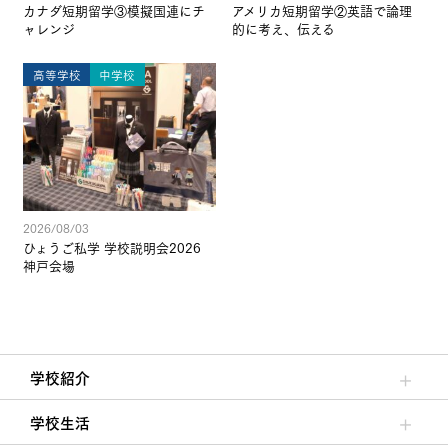
カナダ短期留学③模擬国連にチ
アメリカ短期留学②英語で論理
ャレンジ
的に考え、伝える
高等学校
中学校
2026/08/03
ひょうご私学 学校説明会2026
神戸会場
学校紹介
理事長/学園長メッセージ
安心して任せられる学校
沿革
施設・設備
大学合格実績
学校生活
クラブ活動・生徒会活動
夙川ブログ
制服紹介
夙川カレンダー