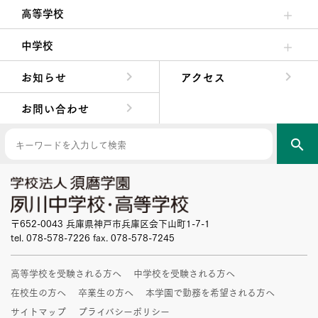
高等学校
高校校長からの挨拶
高校の教育方針／特色
特進コース／進学コース
年間行事
先輩たちの声・生徒たちの声
中学校
中学校長からの挨拶
中学校の教育方針／特色
Aコース／Bコース
年間行事
先輩たちの声・生徒たちの声
お知らせ
アクセス
お問い合わせ
search
〒652-0043 兵庫県神戸市兵庫区会下山町1-7-1
tel. 078-578-7226 fax. 078-578-7245
高等学校を受験される方へ
中学校を受験される方へ
在校生の方へ
卒業生の方へ
本学園で勤務を希望される方へ
サイトマップ
プライバシーポリシー