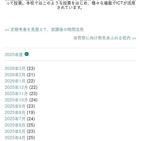
って投票。本校ではこのような投票をはじめ、様々な場面でICTが活用
されています。
<< 定期考査を見据えて、放課後の時間活用
体育祭に向け熱気あふれる校内 >>
2025年度
2026年度
2025年度
2024年度
2023年度
2022年度
2021年度
2020年度
2019年度
2018年度
2017年度
2016年度
2015年度
2014年度
2013年度
2026年3月
(23)
2026年2月
(21)
2026年1月
(22)
2025年12月
(22)
2025年11月
(23)
2025年10月
(24)
2025年9月
(23)
2025年8月
(19)
2025年7月
(24)
2025年6月
(25)
2025年5月
(23)
2025年4月
(25)