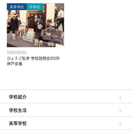
高等学校
中学校
2026/08/03
ひょうご私学 学校説明会2026
神戸会場
学校紹介
理事長/学園長メッセージ
安心して任せられる学校
沿革
施設・設備
大学合格実績
学校生活
クラブ活動・生徒会活動
夙川ブログ
制服紹介
夙川カレンダー
高等学校
高校校長からの挨拶
高校の教育方針／特色
特進コース／進学コース
年間行事
先輩たちの声・生徒たちの声