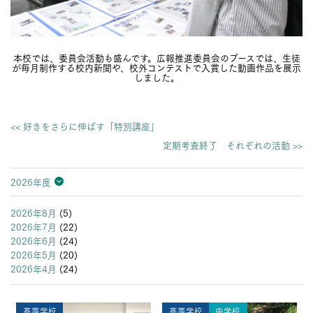
本校では、委員会活動も盛んです。広報推進委員会のブースでは、生徒
が毎月制作する校内新聞や、校外コンテストで入賞した動画作品を展示
しました。
<< 好きをさらに伸ばす「特別講座」
定期考査終了 それぞれの活動 >>
2026年度
2026年度
2025年度
2024年度
2023年度
2022年度
2021年度
2020年度
2019年度
2018年度
2017年度
2016年度
2015年度
2014年度
2013年度
2026年8月
(5)
2026年7月
(22)
2026年6月
(24)
2026年5月
(20)
2026年4月
(24)
高等学校
高等学校
中学校