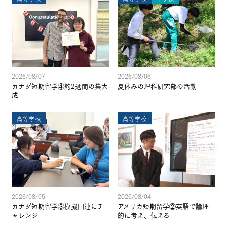
2026/08/07
2026/08/06
カナダ短期留学④約2週間の集大
夏休みの理科研究部の活動
成
高等学校
高等学校
2026/08/05
2026/08/04
カナダ短期留学③模擬国連にチ
アメリカ短期留学②英語で論理
ャレンジ
的に考え、伝える