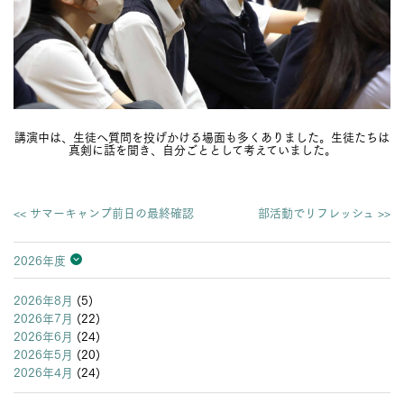
講演中は、生徒へ質問を投げかける場面も多くありました。生徒たちは
真剣に話を聞き、自分ごととして考えていました。
<< サマーキャンプ前日の最終確認
部活動でリフレッシュ >>
2026年度
2026年度
2025年度
2024年度
2023年度
2022年度
2021年度
2020年度
2019年度
2018年度
2017年度
2016年度
2015年度
2014年度
2013年度
2026年8月
(5)
2026年7月
(22)
2026年6月
(24)
2026年5月
(20)
2026年4月
(24)