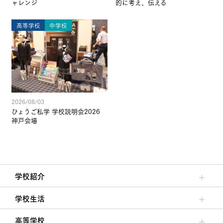
ャレンジ
的に考え、伝える
高等学校
中学校
2026/08/03
ひょうご私学 学校説明会2026
神戸会場
学校紹介
理事長/学園長メッセージ
安心して任せられる学校
沿革
施設・設備
大学合格実績
学校生活
クラブ活動・生徒会活動
夙川ブログ
制服紹介
夙川カレンダー
高等学校