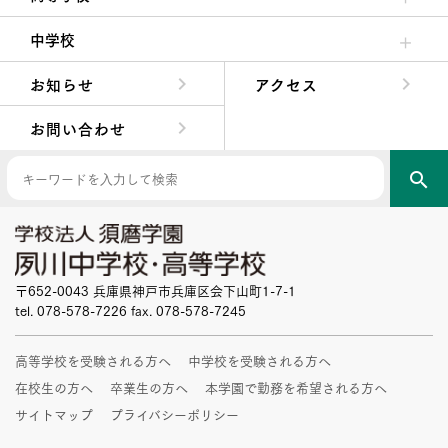
高校校長からの挨拶
高校の教育方針／特色
特進コース／進学コース
年間行事
先輩たちの声・生徒たちの声
中学校
中学校長からの挨拶
中学校の教育方針／特色
Aコース／Bコース
年間行事
先輩たちの声・生徒たちの声
お知らせ
アクセス
お問い合わせ
search
〒652-0043 兵庫県神戸市兵庫区会下山町1-7-1
tel. 078-578-7226 fax. 078-578-7245
高等学校を受験される方へ
中学校を受験される方へ
在校生の方へ
卒業生の方へ
本学園で勤務を希望される方へ
サイトマップ
プライバシーポリシー