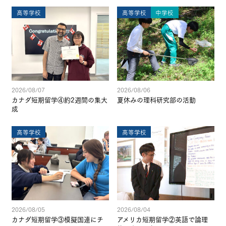
高等学校
高等学校
中学校
2026/08/07
2026/08/06
カナダ短期留学④約2週間の集大
夏休みの理科研究部の活動
成
高等学校
高等学校
2026/08/05
2026/08/04
カナダ短期留学③模擬国連にチ
アメリカ短期留学②英語で論理