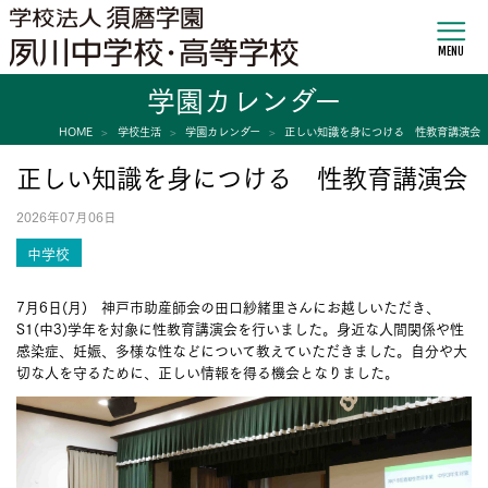
MENU
学園カレンダー
HOME
学校生活
学園カレンダー
正しい知識を身につける 性教育講演会
正しい知識を身につける 性教育講演会
2026年07月06日
中学校
7月6日(月) 神戸市助産師会の田口紗緒里さんにお越しいただき、
S1(中3)学年を対象に性教育講演会を行いました。身近な人間関係や性
感染症、妊娠、多様な性などについて教えていただきました。自分や大
切な人を守るために、正しい情報を得る機会となりました。