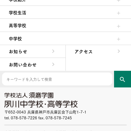
理事長/学園長メッセージ
安心して任せられる学校
沿革
施設・設備
大学合格実績
学校生活
クラブ活動・生徒会活動
夙川ブログ
制服紹介
夙川カレンダー
高等学校
高校校長からの挨拶
高校の教育方針／特色
特進コース／進学コース
年間行事
先輩たちの声・生徒たちの声
中学校
中学校長からの挨拶
中学校の教育方針／特色
Aコース／Bコース
年間行事
先輩たちの声・生徒たちの声
お知らせ
アクセス
お問い合わせ
search
〒652-0043 兵庫県神戸市兵庫区会下山町1-7-1
tel. 078-578-7226 fax. 078-578-7245