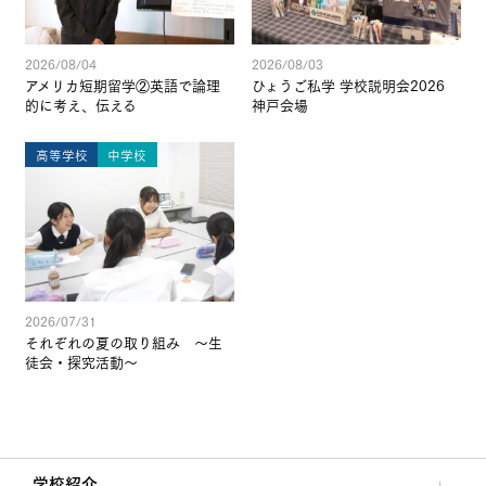
2026/08/04
2026/08/03
アメリカ短期留学②英語で論理
ひょうご私学 学校説明会2026
的に考え、伝える
神戸会場
高等学校
中学校
2026/07/31
それぞれの夏の取り組み ～生
徒会・探究活動～
学校紹介