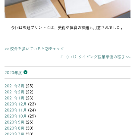
今回は課題プリントには、美術や体育の課題も用意されました。
<< 校舎を歩いていると②チェック
J1（中1）タイピング授業準備の様子 >>
2020年度
2026年度
2025年度
2024年度
2023年度
2022年度
2021年度
2020年度
2019年度
2018年度
2017年度
2016年度
2015年度
2014年度
2013年度
2021年3月
(25)
2021年2月
(22)
2021年1月
(23)
2020年12月
(23)
2020年11月
(24)
2020年10月
(29)
2020年9月
(26)
2020年8月
(30)
2020年7月
(30)