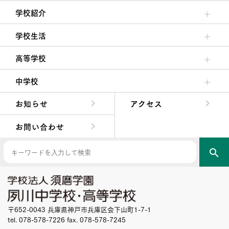
学校紹介
理事長/学園長メッセージ
安心して任せられる学校
沿革
施設・設備
大学合格実績
学校生活
クラブ活動・生徒会活動
夙川ブログ
制服紹介
夙川カレンダー
高等学校
高校校長からの挨拶
高校の教育方針／特色
特進コース／進学コース
年間行事
先輩たちの声・生徒たちの声
中学校
中学校長からの挨拶
中学校の教育方針／特色
Aコース／Bコース
年間行事
先輩たちの声・生徒たちの声
お知らせ
アクセス
お問い合わせ
search
〒652-0043 兵庫県神戸市兵庫区会下山町1-7-1
tel. 078-578-7226 fax. 078-578-7245