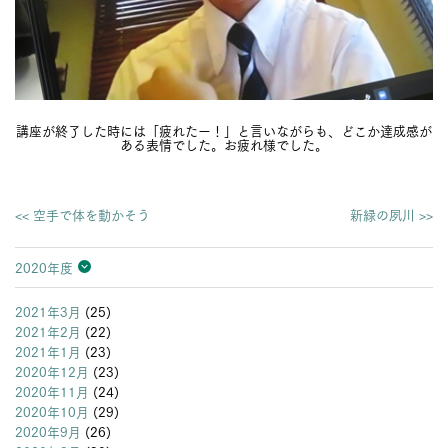
講座が終了した時には「疲れたー！」と言いながらも、どこか達成感が
ある表情でした。お疲れ様でした。
<< 空手で体を動かそう
新緑の夙川 >>
2020年度
2026年度
2025年度
2024年度
2023年度
2022年度
2021年度
2020年度
2019年度
2018年度
2017年度
2016年度
2015年度
2014年度
2013年度
2021年3月
(25)
2021年2月
(22)
2021年1月
(23)
2020年12月
(23)
2020年11月
(24)
2020年10月
(29)
2020年9月
(26)