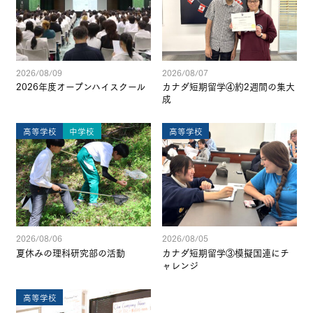
2026/08/09
2026/08/07
2026年度オープンハイスクール
カナダ短期留学④約2週間の集大
成
高等学校
中学校
高等学校
2026/08/06
2026/08/05
夏休みの理科研究部の活動
カナダ短期留学③模擬国連にチ
ャレンジ
高等学校