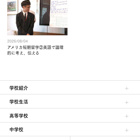
2026/08/04
アメリカ短期留学②英語で論理
的に考え、伝える
学校紹介
理事長/学園長メッセージ
安心して任せられる学校
沿革
施設・設備
大学合格実績
学校生活
クラブ活動・生徒会活動
夙川ブログ
制服紹介
夙川カレンダー
高等学校
高校校長からの挨拶
高校の教育方針／特色
特進コース／進学コース
年間行事
先輩たちの声・生徒たちの声
中学校
中学校長からの挨拶
中学校の教育方針／特色
Aコース／Bコース
年間行事
先輩たちの声・生徒たちの声