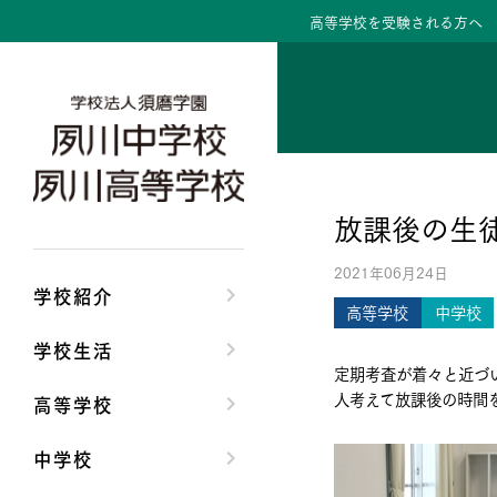
高等学校を受験される方へ
学校紹介トップ
学校生活トップ
高等学校トップ
中学校トップ
理事長/学園長メッセ
クラブ活動・生徒会
高校校長からの挨拶
中学校長からの挨拶
放課後の生
安心して任せられる
夙川ブログ
高校の教育方針／特
中学校の教育方針／
2021年06月24日
沿革
制服紹介
特進コース／進学コ
Aコース／Bコース
学校紹介
高等学校
中学校
施設・設備
夙川カレンダー
年間行事
年間行事
学校生活
定期考査が着々と近づ
大学合格実績
先輩たちの声・生徒
先輩たちの声・生徒
人考えて放課後の時間
高等学校
中学校