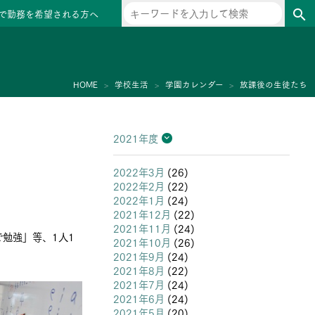
で勤務を希望される方へ
search
ー
HOME
学校生活
学園カレンダー
放課後の生徒たち
2021年度
2026年度
2025年度
2024年度
2023年度
2022年度
2021年度
2020年度
2019年度
2018年度
2017年度
2016年度
2015年度
2014年度
2013年度
2022年3月
(26)
2022年2月
(22)
2022年1月
(24)
2021年12月
(22)
2021年11月
(24)
勉強」等、1人1
2021年10月
(26)
2021年9月
(24)
2021年8月
(22)
2021年7月
(24)
2021年6月
(24)
2021年5月
(20)