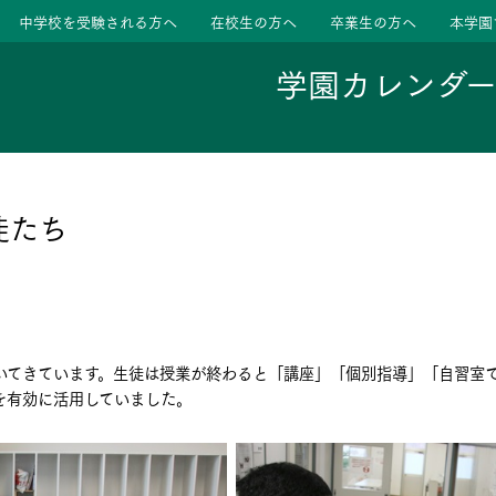
中学校を受験される方へ
在校生の方へ
卒業生の方へ
本学園
学園カレンダ
ージ
活動
徒たち
学校
色
特色
ース
いてきています。生徒は授業が終わると「講座」「個別指導」「自習室で
たちの声
たちの声
を有効に活用していました。