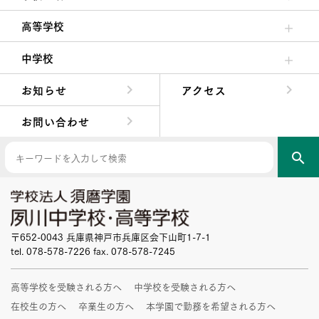
クラブ活動・生徒会活動
夙川ブログ
制服紹介
夙川カレンダー
高等学校
高校校長からの挨拶
高校の教育方針／特色
特進コース／進学コース
年間行事
先輩たちの声・生徒たちの声
中学校
中学校長からの挨拶
中学校の教育方針／特色
Aコース／Bコース
年間行事
先輩たちの声・生徒たちの声
お知らせ
アクセス
お問い合わせ
search
〒652-0043 兵庫県神戸市兵庫区会下山町1-7-1
tel. 078-578-7226 fax. 078-578-7245
高等学校を受験される方へ
中学校を受験される方へ
在校生の方へ
卒業生の方へ
本学園で勤務を希望される方へ