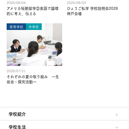
2026/08/04
2026/08/03
アメリカ短期留学②英語で論理
ひょうご私学 学校説明会2026
的に考え、伝える
神戸会場
高等学校
中学校
2026/07/31
それぞれの夏の取り組み ～生
徒会・探究活動～
学校紹介
理事長/学園長メッセージ
安心して任せられる学校
沿革
施設・設備
大学合格実績
学校生活