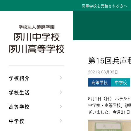
高等学校を受験される方へ
学校紹介トップ
学校生活トップ
高等学校トップ
中学校トップ
理事長/学園長メッセ
クラブ活動・生徒会
高校校長からの挨拶
中学校長からの挨拶
第15回兵
安心して任せられる
夙川ブログ
高校の教育方針／特
中学校の教育方針／
2021年08月02日
沿革
制服紹介
特進コース／進学コ
Aコース／Bコース
学校紹介
高等学校
中学校
施設・設備
夙川カレンダー
年間行事
年間行事
学校生活
8月1日（日） ホテル
大学合格実績
先輩たちの声・生徒
先輩たちの声・生徒
中学校・高等学校」説
高等学校
ざいました。今月21日
中学校