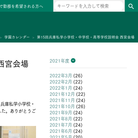
で勤務を希望される方へ
search
ー
学園カレンダー
第15回兵庫私学小学校・中学校・高等学校説明会 西宮会場
西宮会場
2021年度
2026年度
2025年度
2024年度
2023年度
2022年度
2021年度
2020年度
2019年度
2018年度
2017年度
2016年度
2015年度
2014年度
2013年度
2022年3月
(26)
2022年2月
(22)
2022年1月
(24)
2021年12月
(22)
2021年11月
(24)
回兵庫私学小学校・
2021年10月
(26)
した。ありがとうご
2021年9月
(24)
2021年8月
(22)
2021年7月
(24)
2021年6月
(24)
2021年5月
(20)