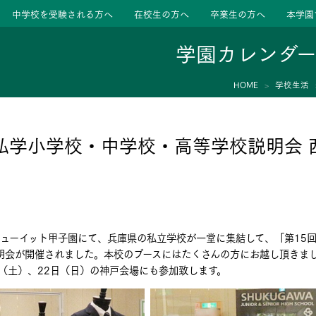
中学校を受験される方へ
在校生の方へ
卒業生の方へ
本学園
学園カレンダ
HOME
学校生活
ージ
活動
庫私学小学校・中学校・高等学校説明会 
学校
色
特色
ース
ヒューイット甲子園にて、兵庫県の私立学校が一堂に集結して、「第15
たちの声
たちの声
明会が開催されました。本校のブースにはたくさんの方にお越し頂きま
（土）、22日（日）の神戸会場にも参加致します。