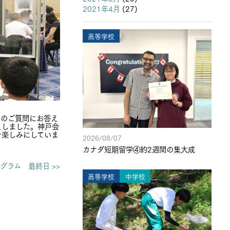
2021年4月
(27)
高等学校
らのご質問にお答え
えしました。神戸会
を楽しみにしていま
2026/08/07
カナダ短期留学④約2週間の集大成
グラム 最終日 >>
高等学校
中学校