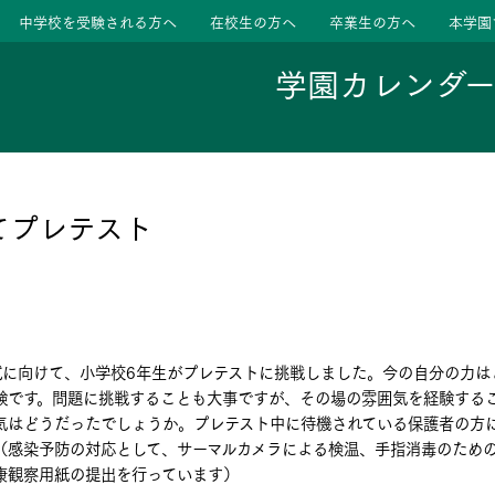
中学校を受験される方へ
在校生の方へ
卒業生の方へ
本学園
学園カレンダ
ージ
活動
てプレテスト
学校
色
特色
ース
試に向けて、小学校6年生がプレテストに挑戦しました。今の自分の力は
たちの声
たちの声
験です。問題に挑戦することも大事ですが、その場の雰囲気を経験する
気はどうだったでしょうか。プレテスト中に待機されている保護者の方
（感染予防の対応として、サーマルカメラによる検温、手指消毒のため
康観察用紙の提出を行っています）