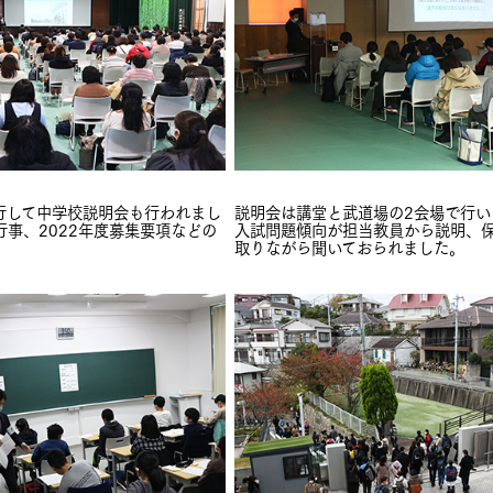
行して中学校説明会も行われまし
説明会は講堂と武道場の2会場で行い
事、2022年度募集要項などの
入試問題傾向が担当教員から説明、
取りながら聞いておられました。