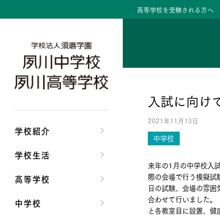
高等学校を受験される方へ
学校紹介トップ
学校生活トップ
高等学校トップ
中学校トップ
理事長/学園長メッセ
クラブ活動・生徒会
高校校長からの挨拶
中学校長からの挨拶
入試に向け
安心して任せられる
夙川ブログ
高校の教育方針／特
中学校の教育方針／
2021年11月13日
沿革
制服紹介
特進コース／進学コ
Aコース／Bコース
学校紹介
中学校
施設・設備
夙川カレンダー
年間行事
年間行事
学校生活
来年の1月の中学校入
大学合格実績
先輩たちの声・生徒
先輩たちの声・生徒
際の会場で行う模擬試
高等学校
日の試験、会場の雰囲
合わせて行いました。
中学校
と各教室目に設置、健