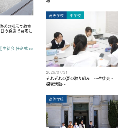
場
高等学校
中学校
放送の指示で教室
明日の発送で自宅に
期生徒会 任命式 >>
2026/07/31
それぞれの夏の取り組み ～生徒会・
探究活動～
高等学校