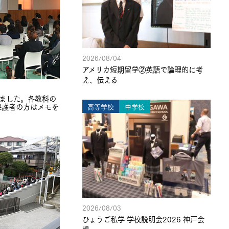
2026/08/04
アメリカ短期留学②英語で論理的に考
え、伝える
ました。各教科の
保護者の方はメモを
高等学校
中学校
2026/08/03
ひょうご私学 学校説明会2026 神戸会