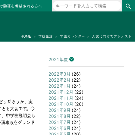
で勤務を希望される方へ
search
ー
HOME
学校生活
学園カレンダー
入試に向けてプレテスト
2021年度
2026年度
2025年度
2024年度
2023年度
2022年度
2021年度
2020年度
2019年度
2018年度
2017年度
2016年度
2015年度
2014年度
2013年度
2022年3月
(26)
2022年2月
(22)
2022年1月
(24)
2021年12月
(22)
2021年11月
(24)
どうだろうか、実
2021年10月
(26)
ことも大切です。今
2021年9月
(24)
に、中学校説明会も
2021年8月
(22)
2021年7月
(24)
の消毒液をグランド
2021年6月
(24)
2021年5月
(20)