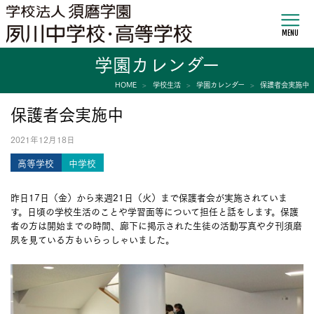
MENU
学園カレンダー
HOME
学校生活
学園カレンダー
保護者会実施中
保護者会実施中
2021年12月18日
高等学校
中学校
昨日17日（金）から来週21日（火）まで保護者会が実施されていま
す。日頃の学校生活のことや学習面等について担任と話をします。保護
者の方は開始までの時間、廊下に掲示された生徒の活動写真や夕刊須磨
夙を見ている方もいらっしゃいました。