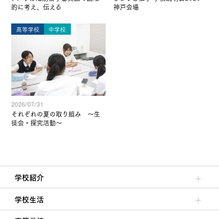
的に考え、伝える
神戸会場
高等学校
中学校
2026/07/31
それぞれの夏の取り組み ～生
徒会・探究活動～
学校紹介
理事長/学園長メッセージ
安心して任せられる学校
沿革
施設・設備
大学合格実績
学校生活
クラブ活動・生徒会活動
夙川ブログ
制服紹介
夙川カレンダー