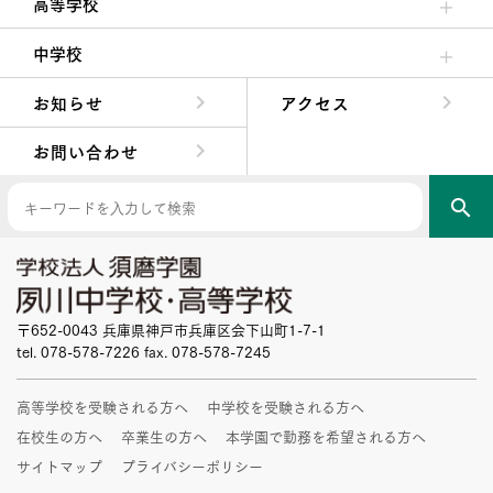
高等学校
高校校長からの挨拶
高校の教育方針／特色
特進コース／進学コース
年間行事
先輩たちの声・生徒たちの声
中学校
中学校長からの挨拶
中学校の教育方針／特色
Aコース／Bコース
年間行事
先輩たちの声・生徒たちの声
お知らせ
アクセス
お問い合わせ
search
〒652-0043 兵庫県神戸市兵庫区会下山町1-7-1
tel. 078-578-7226 fax. 078-578-7245
高等学校を受験される方へ
中学校を受験される方へ
在校生の方へ
卒業生の方へ
本学園で勤務を希望される方へ
サイトマップ
プライバシーポリシー