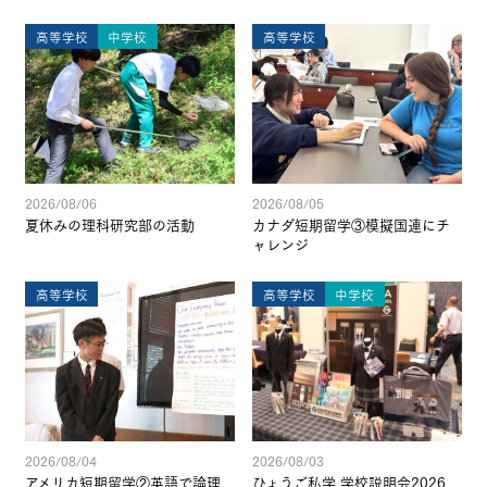
高等学校
中学校
高等学校
2026/08/06
2026/08/05
夏休みの理科研究部の活動
カナダ短期留学③模擬国連にチ
ャレンジ
高等学校
高等学校
中学校
2026/08/04
2026/08/03
アメリカ短期留学②英語で論理
ひょうご私学 学校説明会2026