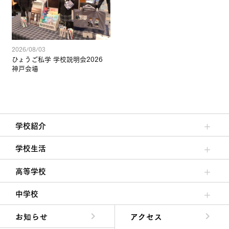
2026/08/03
ひょうご私学 学校説明会2026
神戸会場
学校紹介
理事長/学園長メッセージ
安心して任せられる学校
沿革
施設・設備
大学合格実績
学校生活
クラブ活動・生徒会活動
夙川ブログ
制服紹介
夙川カレンダー
高等学校
高校校長からの挨拶
高校の教育方針／特色
特進コース／進学コース
年間行事
先輩たちの声・生徒たちの声
中学校
中学校長からの挨拶
中学校の教育方針／特色
Aコース／Bコース
年間行事
先輩たちの声・生徒たちの声
お知らせ
アクセス