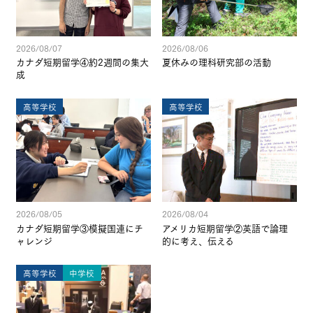
2026/08/07
2026/08/06
カナダ短期留学④約2週間の集大
夏休みの理科研究部の活動
成
高等学校
高等学校
2026/08/05
2026/08/04
カナダ短期留学③模擬国連にチ
アメリカ短期留学②英語で論理
ャレンジ
的に考え、伝える
高等学校
中学校