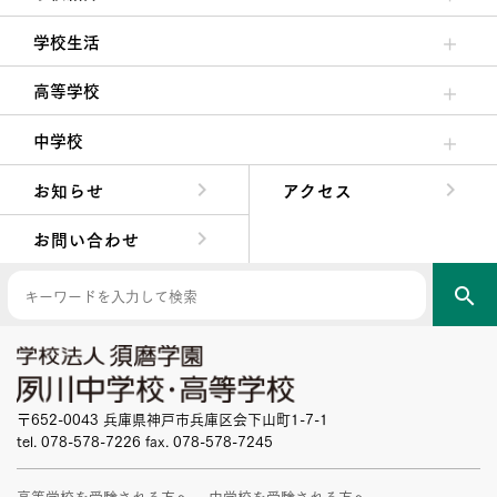
理事長/学園長メッセージ
安心して任せられる学校
沿革
施設・設備
大学合格実績
学校生活
クラブ活動・生徒会活動
夙川ブログ
制服紹介
夙川カレンダー
高等学校
高校校長からの挨拶
高校の教育方針／特色
特進コース／進学コース
年間行事
先輩たちの声・生徒たちの声
中学校
中学校長からの挨拶
中学校の教育方針／特色
Aコース／Bコース
年間行事
先輩たちの声・生徒たちの声
お知らせ
アクセス
お問い合わせ
search
〒652-0043 兵庫県神戸市兵庫区会下山町1-7-1
tel. 078-578-7226 fax. 078-578-7245
高等学校を受験される方へ
中学校を受験される方へ