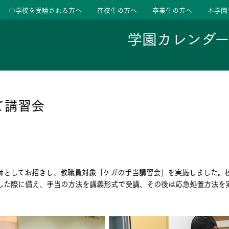
中学校を受験される方へ
在校生の方へ
卒業生の方へ
本学園
学園カレンダ
ージ
活動
て講習会
学校
色
特色
ース
師としてお招きし、教職員対象「ケガの手当講習会」を実施しました。
たちの声
たちの声
した際に備え、手当の方法を講義形式で受講、その後は応急処置方法を