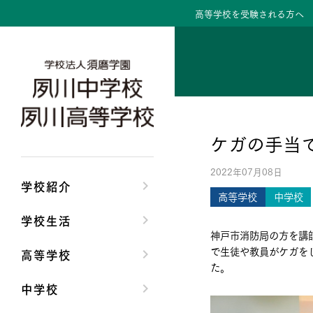
高等学校を受験される方へ
学校紹介トップ
学校生活トップ
高等学校トップ
中学校トップ
理事長/学園長メッセ
クラブ活動・生徒会
高校校長からの挨拶
中学校長からの挨拶
ケガの手当
安心して任せられる
夙川ブログ
高校の教育方針／特
中学校の教育方針／
2022年07月08日
沿革
制服紹介
特進コース／進学コ
Aコース／Bコース
学校紹介
高等学校
中学校
施設・設備
夙川カレンダー
年間行事
年間行事
学校生活
神戸市消防局の方を講
大学合格実績
先輩たちの声・生徒
先輩たちの声・生徒
で生徒や教員がケガを
高等学校
た。
中学校