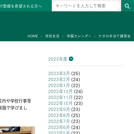
で勤務を希望される方へ
search
ー
HOME
学校生活
学園カレンダー
ケガの手当て講習会
2022年度
2026年度
2025年度
2024年度
2023年度
2022年度
2021年度
2020年度
2019年度
2018年度
2017年度
2016年度
2015年度
2014年度
2013年度
2023年3月
(25)
2023年2月
(24)
2023年1月
(22)
2022年12月
(24)
2022年11月
(22)
校内や学校行事等
2022年10月
(23)
実践で学びまし
2022年9月
(23)
2022年8月
(25)
2022年7月
(23)
2022年6月
(24)
2022年5月
(22)