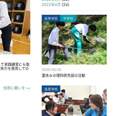
2022年4月
(24)
高等学校
中学校
して実践練習にも取
角巾を使用しての
2026/08/06
夏休みの理科研究部の活動
短冊に願いを >>
高等学校