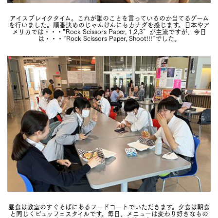
アイスブレイクタイム。これが誰のことを言っているのか当てるゲーム
を行いました。順番決めのじゃんけんにもカナダを感じます。日本やア
メリカでは・・・”Rock Scissors Paper, 1,2,3″が主流ですが、今日
は・・・”Rock Scissors Paper, Shoot!!!”でした。
昼食は教室のすぐそばにあるフードコートでいただきます。夕食は朝食
と同じくビュッフェスタイルです。毎日、メニューは変わり好きなもの