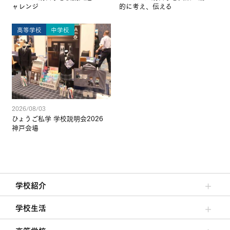
ャレンジ
的に考え、伝える
高等学校
中学校
2026/08/03
ひょうご私学 学校説明会2026
神戸会場
学校紹介
理事長/学園長メッセージ
安心して任せられる学校
沿革
施設・設備
大学合格実績
学校生活
クラブ活動・生徒会活動
夙川ブログ
制服紹介
夙川カレンダー