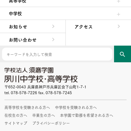
高等学校
高校校長からの挨拶
高校の教育方針／特色
特進コース／進学コース
年間行事
先輩たちの声・生徒たちの声
中学校
中学校長からの挨拶
中学校の教育方針／特色
Aコース／Bコース
年間行事
先輩たちの声・生徒たちの声
お知らせ
アクセス
お問い合わせ
search
〒652-0043 兵庫県神戸市兵庫区会下山町1-7-1
tel. 078-578-7226 fax. 078-578-7245
高等学校を受験される方へ
中学校を受験される方へ
在校生の方へ
卒業生の方へ
本学園で勤務を希望される方へ
サイトマップ
プライバシーポリシー