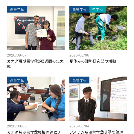
高等学校
高等学校
中学校
2026/08/07
2026/08/06
カナダ短期留学④約2週間の集大
夏休みの理科研究部の活動
成
高等学校
高等学校
2026/08/05
2026/08/04
カナダ短期留学③模擬国連にチ
アメリカ短期留学②英語で論理