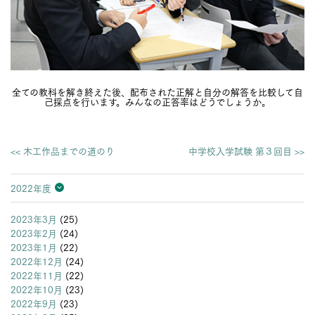
全ての教科を解き終えた後、配布された正解と自分の解答を比較して自
己採点を行います。みんなの正答率はどうでしょうか。
<< 木工作品までの道のり
中学校入学試験 第３回目 >>
2022年度
2026年度
2025年度
2024年度
2023年度
2022年度
2021年度
2020年度
2019年度
2018年度
2017年度
2016年度
2015年度
2014年度
2013年度
2023年3月
(25)
2023年2月
(24)
2023年1月
(22)
2022年12月
(24)
2022年11月
(22)
2022年10月
(23)
2022年9月
(23)