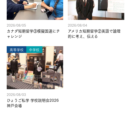
2026/08/05
2026/08/04
カナダ短期留学③模擬国連にチ
アメリカ短期留学②英語で論理
ャレンジ
的に考え、伝える
高等学校
中学校
2026/08/03
ひょうご私学 学校説明会2026
神戸会場