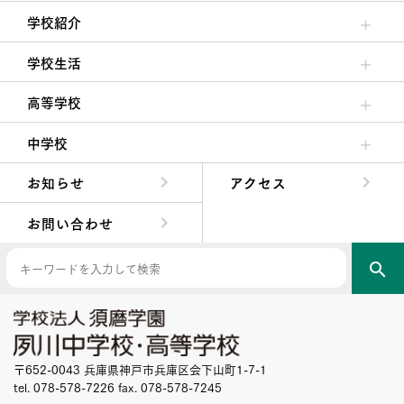
学校紹介
理事長/学園長メッセージ
安心して任せられる学校
沿革
施設・設備
大学合格実績
学校生活
クラブ活動・生徒会活動
夙川ブログ
制服紹介
夙川カレンダー
高等学校
高校校長からの挨拶
高校の教育方針／特色
特進コース／進学コース
年間行事
先輩たちの声・生徒たちの声
中学校
中学校長からの挨拶
中学校の教育方針／特色
Aコース／Bコース
年間行事
先輩たちの声・生徒たちの声
お知らせ
アクセス
お問い合わせ
search
〒652-0043 兵庫県神戸市兵庫区会下山町1-7-1
tel. 078-578-7226 fax. 078-578-7245