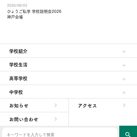
2026/08/03
ひょうご私学 学校説明会2026
神戸会場
学校紹介
理事長/学園長メッセージ
安心して任せられる学校
沿革
施設・設備
大学合格実績
学校生活
クラブ活動・生徒会活動
夙川ブログ
制服紹介
夙川カレンダー
高等学校
高校校長からの挨拶
高校の教育方針／特色
特進コース／進学コース
年間行事
先輩たちの声・生徒たちの声
中学校
中学校長からの挨拶
中学校の教育方針／特色
Aコース／Bコース
年間行事
先輩たちの声・生徒たちの声
お知らせ
アクセス
お問い合わせ
search