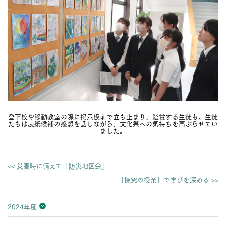
登下校や移動教室の際に掲示板前で立ち止まり、鑑賞する生徒も。生徒
たちは表紙候補の感想を話しながら、文化祭への気持ちを高ぶらせてい
ました。
<< 災害時に備えて「防災地区会」
「探究の授業」で学びを深める >>
2024年度
2026年度
2025年度
2024年度
2023年度
2022年度
2021年度
2020年度
2019年度
2018年度
2017年度
2016年度
2015年度
2014年度
2013年度