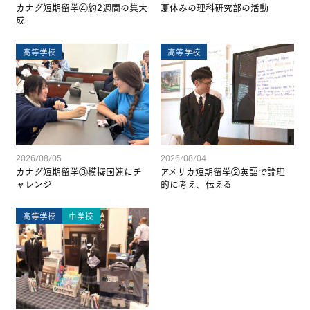
カナダ短期留学④約2週間の集大
夏休みの理科研究部の活動
成
高等学校
高等学校
2026/08/05
2026/08/04
カナダ短期留学③模擬国連にチ
アメリカ短期留学②英語で論理
ャレンジ
的に考え、伝える
高等学校
中学校