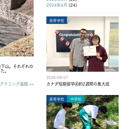
2024年4月
(24)
高等学校
会下山。それぞれの
した。
2026/08/07
グラミング基礎 >>
カナダ短期留学④約2週間の集大成
高等学校
中学校