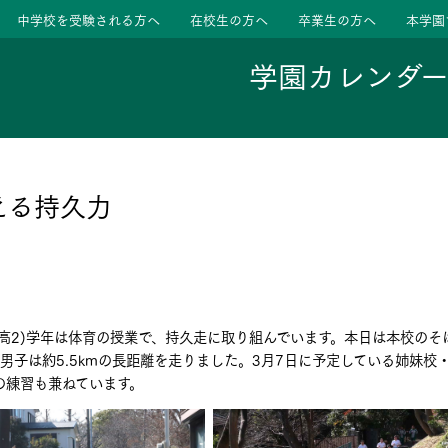
中学校を受験される方へ
在校生の方へ
卒業生の方へ
本学園
学園カレンダ
ージ
活動
える持久力
学校
色
特色
ース
/V1(高2)学年は体育の授業で、持久走に取り組んでいます。本日は本校の
たちの声
たちの声
、男子は約5.5kmの長距離を走りました。3月7日に予定している姉妹校
の練習も兼ねています。