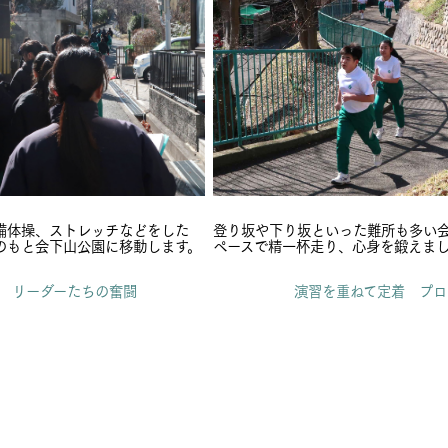
備体操、ストレッチなどをした
登り坂や下り坂といった難所も多い
のもと会下山公園に移動します。
ペースで精一杯走り、心身を鍛えま
プ リーダーたちの奮闘
演習を重ねて定着 プロ