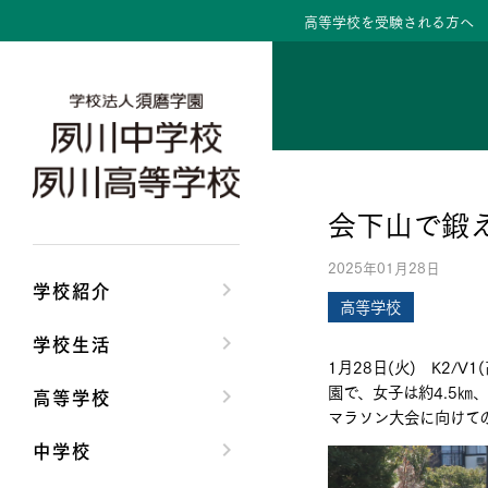
高等学校を受験される方へ
学校紹介トップ
学校生活トップ
高等学校トップ
中学校トップ
理事長/学園長メッセ
クラブ活動・生徒会
高校校長からの挨拶
中学校長からの挨拶
会下山で鍛
安心して任せられる
夙川ブログ
高校の教育方針／特
中学校の教育方針／
2025年01月28日
沿革
制服紹介
特進コース／進学コ
Aコース／Bコース
学校紹介
高等学校
施設・設備
夙川カレンダー
年間行事
年間行事
学校生活
1月28日(火) K2
大学合格実績
先輩たちの声・生徒
先輩たちの声・生徒
園で、女子は約4.5㎞
高等学校
マラソン大会に向けて
中学校