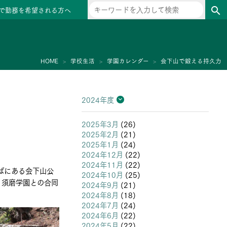
で勤務を希望される方へ
search
ー
HOME
学校生活
学園カレンダー
会下山で鍛える持久力
2024年度
2026年度
2025年度
2024年度
2023年度
2022年度
2021年度
2020年度
2019年度
2018年度
2017年度
2016年度
2015年度
2014年度
2013年度
2025年3月
(26)
2025年2月
(21)
2025年1月
(24)
2024年12月
(22)
2024年11月
(22)
そばにある会下山公
2024年10月
(25)
・須磨学園との合同
2024年9月
(21)
2024年8月
(18)
2024年7月
(24)
2024年6月
(22)
2024年5月
(22)