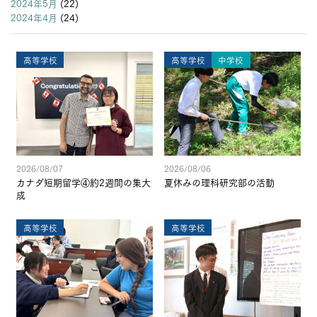
2024年5月
(22)
2024年4月
(24)
高等学校
高等学校
中学校
2026/08/07
2026/08/06
カナダ短期留学④約2週間の集大
夏休みの理科研究部の活動
成
高等学校
高等学校