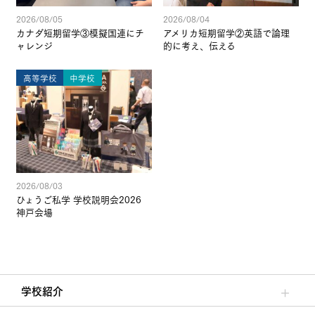
2026/08/05
2026/08/04
カナダ短期留学③模擬国連にチ
アメリカ短期留学②英語で論理
ャレンジ
的に考え、伝える
高等学校
中学校
2026/08/03
ひょうご私学 学校説明会2026
神戸会場
学校紹介
理事長/学園長メッセージ
安心して任せられる学校
沿革
施設・設備
大学合格実績