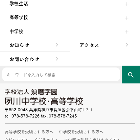
学校生活
クラブ活動・生徒会活動
夙川ブログ
制服紹介
夙川カレンダー
高等学校
高校校長からの挨拶
高校の教育方針／特色
特進コース／進学コース
年間行事
先輩たちの声・生徒たちの声
中学校
中学校長からの挨拶
中学校の教育方針／特色
Aコース／Bコース
年間行事
先輩たちの声・生徒たちの声
お知らせ
アクセス
お問い合わせ
search
〒652-0043 兵庫県神戸市兵庫区会下山町1-7-1
tel. 078-578-7226 fax. 078-578-7245
高等学校を受験される方へ
中学校を受験される方へ
在校生の方へ
卒業生の方へ
本学園で勤務を希望される方へ