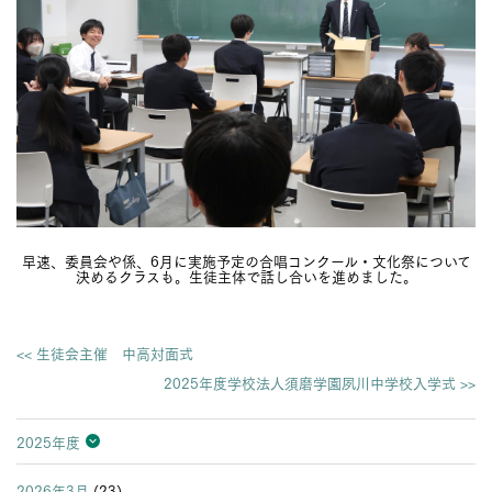
早速、委員会や係、6月に実施予定の合唱コンクール・文化祭について
決めるクラスも。生徒主体で話し合いを進めました。
<< 生徒会主催 中高対面式
2025年度学校法人須磨学園夙川中学校入学式 >>
2025年度
2026年度
2025年度
2024年度
2023年度
2022年度
2021年度
2020年度
2019年度
2018年度
2017年度
2016年度
2015年度
2014年度
2013年度
2026年3月
(23)