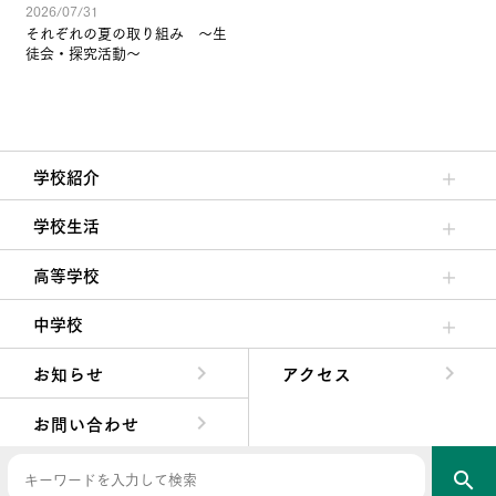
2026/07/31
それぞれの夏の取り組み ～生
徒会・探究活動～
学校紹介
理事長/学園長メッセージ
安心して任せられる学校
沿革
施設・設備
大学合格実績
学校生活
クラブ活動・生徒会活動
夙川ブログ
制服紹介
夙川カレンダー
高等学校
高校校長からの挨拶
高校の教育方針／特色
特進コース／進学コース
年間行事
先輩たちの声・生徒たちの声
中学校
中学校長からの挨拶
中学校の教育方針／特色
Aコース／Bコース
年間行事
先輩たちの声・生徒たちの声
お知らせ
アクセス
お問い合わせ
search