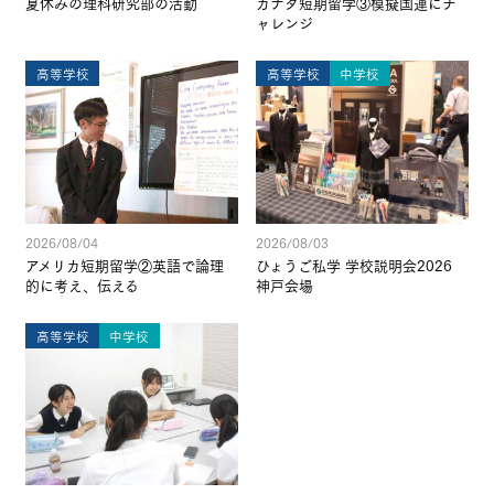
夏休みの理科研究部の活動
カナダ短期留学③模擬国連にチ
ャレンジ
高等学校
高等学校
中学校
2026/08/04
2026/08/03
アメリカ短期留学②英語で論理
ひょうご私学 学校説明会2026
的に考え、伝える
神戸会場
高等学校
中学校