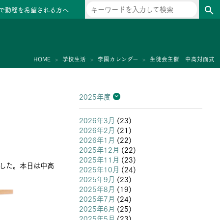
で勤務を希望される方へ
search
ー
HOME
学校生活
学園カレンダー
生徒会主催 中高対面式
2025年度
2026年度
2025年度
2024年度
2023年度
2022年度
2021年度
2020年度
2019年度
2018年度
2017年度
2016年度
2015年度
2014年度
2013年度
2026年3月
(23)
2026年2月
(21)
2026年1月
(22)
2025年12月
(22)
2025年11月
(23)
いました。本日は中高
2025年10月
(24)
2025年9月
(23)
2025年8月
(19)
2025年7月
(24)
2025年6月
(25)
2025年5月
(23)