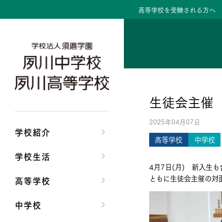
高等学校を受験される方へ
学校紹介トップ
学校生活トップ
高等学校トップ
中学校トップ
理事長/学園長メッセ
クラブ活動・生徒会
高校校長からの挨拶
中学校長からの挨拶
生徒会主催
安心して任せられる
夙川ブログ
高校の教育方針／特
中学校の教育方針／
2025年04月07日
沿革
制服紹介
特進コース／進学コ
Aコース／Bコース
学校紹介
高等学校
中学校
施設・設備
夙川カレンダー
年間行事
年間行事
学校生活
4月7日(月) 新入生も
大学合格実績
先輩たちの声・生徒
先輩たちの声・生徒
ともに生徒会主催の対
高等学校
中学校