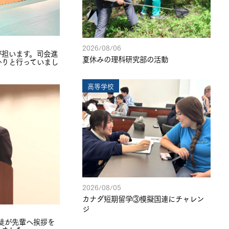
2026/08/06
が担います。司会進
夏休みの理科研究部の活動
かりと行っていまし
高等学校
2026/08/05
カナダ短期留学③模擬国連にチャレン
ジ
生徒が先輩へ挨拶を