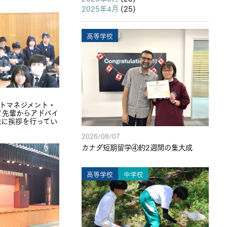
2025年4月
(25)
高等学校
クトマネジメント・
て先輩からアドバイ
派に挨拶を行ってい
2026/08/07
カナダ短期留学④約2週間の集大成
高等学校
中学校