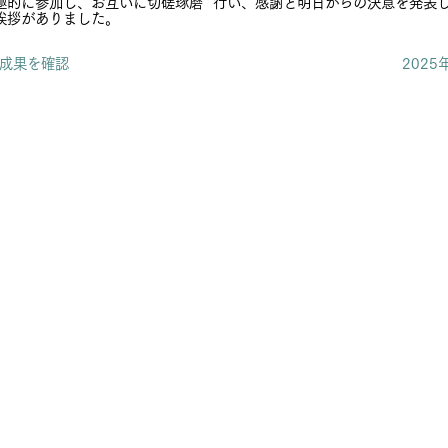
行い、感謝と明日からの決意を発表
極的に参加し、お互いに切磋琢磨
挨拶がありました。
の成果を確認
2025