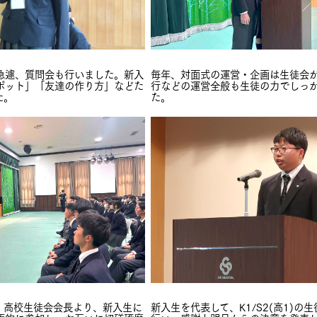
急遽、質問会も行いました。新入
毎年、対面式の運営・企画は生徒会
ポット」「友達の作り方」などた
行などの運営全般も生徒の力でしっ
た。
た。
新入生を代表して、K1/S2(高1)の
。高校生徒会会長より、新入生に