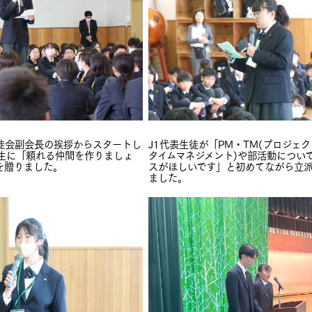
徒会副会長の挨拶からスタートし
J1代表生徒が「PM・TM(プロジェ
1生に「頼れる仲間を作りましょ
タイムマネジメント)や部活動につい
を贈りました。
スがほしいです」と初めてながら立
ました。