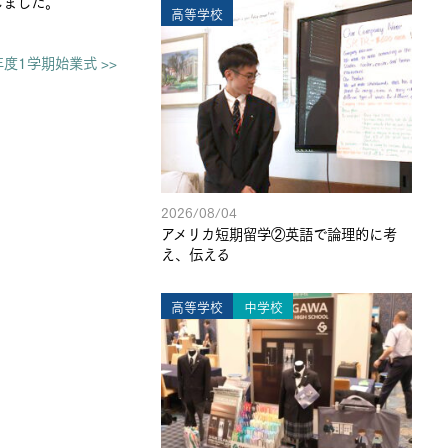
しました。
高等学校
年度1学期始業式 >>
2026/08/04
アメリカ短期留学②英語で論理的に考
え、伝える
高等学校
中学校