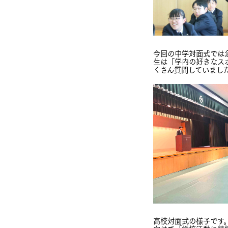
今回の中学対面式では
生は「学内の好きなス
くさん質問していまし
高校対面式の様子です