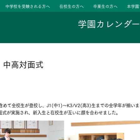
中学校を受験される方へ
在校生の方へ
卒業生の方へ
本学園
学園カレンダ
ージ
活動
 中高対面式
学校
色
特色
ース
含めて全校生が登校し、J1(中1)～K3/V2(高3)生までの全学年が揃
たちの声
たちの声
面式が実施され、新入生と在校生が互いに顔を合わせました。