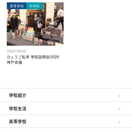
高等学校
中学校
2026/08/03
ひょうご私学 学校説明会2026
神戸会場
学校紹介
理事長/学園長メッセージ
安心して任せられる学校
沿革
施設・設備
大学合格実績
学校生活
クラブ活動・生徒会活動
夙川ブログ
制服紹介
夙川カレンダー
高等学校
高校校長からの挨拶
高校の教育方針／特色
特進コース／進学コース
年間行事
先輩たちの声・生徒たちの声