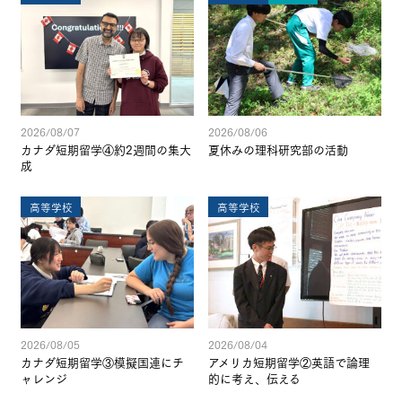
2026/08/07
2026/08/06
カナダ短期留学④約2週間の集大
夏休みの理科研究部の活動
成
高等学校
高等学校
2026/08/05
2026/08/04
カナダ短期留学③模擬国連にチ
アメリカ短期留学②英語で論理
ャレンジ
的に考え、伝える