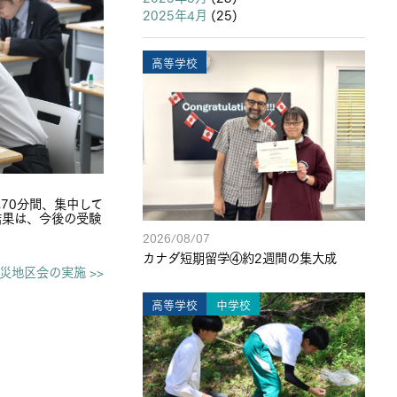
2025年4月
(25)
高等学校
70分間、集中して
結果は、今後の受験
2026/08/07
カナダ短期留学④約2週間の集大成
災地区会の実施 >>
高等学校
中学校