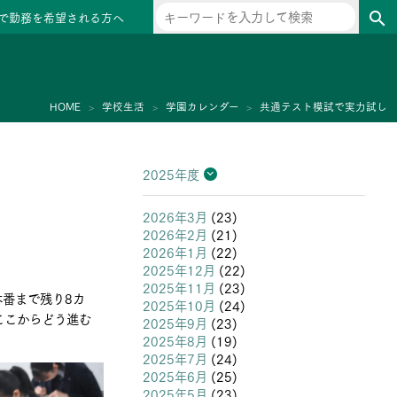
で勤務を希望される方へ
search
ー
HOME
学校生活
学園カレンダー
共通テスト模試で実力試し
2025年度
2026年度
2025年度
2024年度
2023年度
2022年度
2021年度
2020年度
2019年度
2018年度
2017年度
2016年度
2015年度
2014年度
2013年度
2026年3月
(23)
2026年2月
(21)
2026年1月
(22)
2025年12月
(22)
2025年11月
(23)
本番まで残り8カ
2025年10月
(24)
ここからどう進む
2025年9月
(23)
2025年8月
(19)
2025年7月
(24)
2025年6月
(25)
2025年5月
(23)