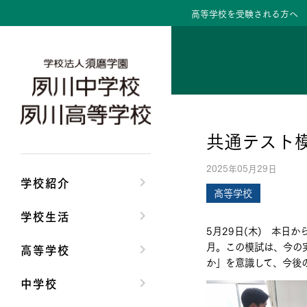
高等学校を受験される方へ
学校紹介トップ
学校生活トップ
高等学校トップ
中学校トップ
理事長/学園長メッセ
クラブ活動・生徒会
高校校長からの挨拶
中学校長からの挨拶
共通テスト
安心して任せられる
夙川ブログ
高校の教育方針／特
中学校の教育方針／
2025年05月29日
沿革
制服紹介
特進コース／進学コ
Aコース／Bコース
学校紹介
高等学校
施設・設備
夙川カレンダー
年間行事
年間行事
学校生活
5月29日(木) 本日
大学合格実績
先輩たちの声・生徒
先輩たちの声・生徒
月。この模試は、今の
高等学校
か」を意識して、今後
中学校