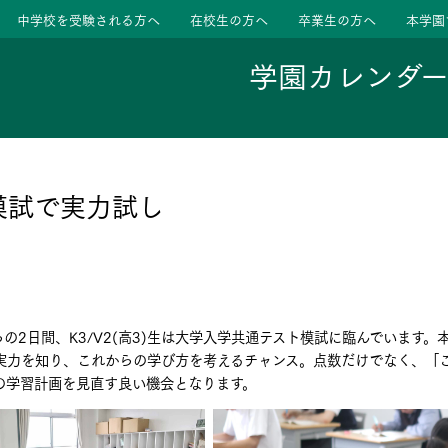
中学校を受験される方へ
在校生の方へ
卒業生の方へ
本学園
学園カレンダ
ージ
活動
模試で実力試し
学校
色
特色
ース
からの2日間、K3/V2(高3)生は大学入学共通テスト模試に臨んでいます。
たちの声
たちの声
実力を知り、これからの学び方を考えるチャンス。点数だけでなく、「
の学習計画を見直す良い機会となります。