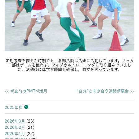
定期考査を控えた時期でも、各部活動は活発に活動しています。サッカ
ー部はボールを使わず、フィジカルトレーニングに取り組んでいまし
た。活動後には学習時間も確保し、両立を図っています。
<< 考査前のPMTM活用
“自分”と向き合う進路講演会 >>
2025年度
2026年度
2025年度
2024年度
2023年度
2022年度
2021年度
2020年度
2019年度
2018年度
2017年度
2016年度
2015年度
2014年度
2013年度
2026年3月
(23)
2026年2月
(21)
2026年1月
(22)