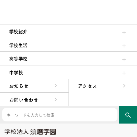
学校紹介
理事長/学園長メッセージ
安心して任せられる学校
沿革
施設・設備
大学合格実績
学校生活
クラブ活動・生徒会活動
夙川ブログ
制服紹介
夙川カレンダー
高等学校
高校校長からの挨拶
高校の教育方針／特色
特進コース／進学コース
年間行事
先輩たちの声・生徒たちの声
中学校
中学校長からの挨拶
中学校の教育方針／特色
Aコース／Bコース
年間行事
先輩たちの声・生徒たちの声
お知らせ
アクセス
お問い合わせ
search