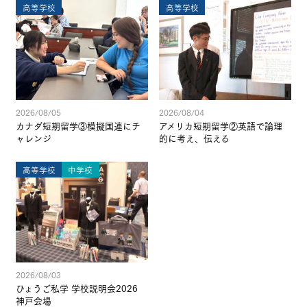
高等学校
高等学校
2026/08/05
2026/08/04
カナダ短期留学③模擬国連にチ
アメリカ短期留学②英語で論理
ャレンジ
的に考え、伝える
高等学校
中学校
2026/08/03
ひょうご私学 学校説明会2026
神戸会場