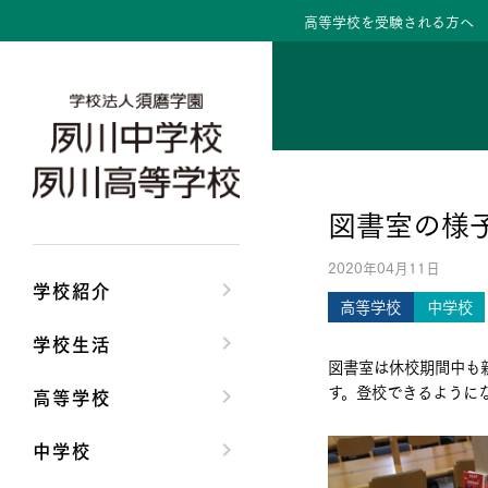
高等学校を受験される方へ
学校紹介トップ
学校生活トップ
高等学校トップ
中学校トップ
理事長/学園長メッセ
クラブ活動・生徒会
高校校長からの挨拶
中学校長からの挨拶
図書室の様
安心して任せられる
夙川ブログ
高校の教育方針／特
中学校の教育方針／
2020年04月11日
沿革
制服紹介
特進コース／進学コ
Aコース／Bコース
学校紹介
高等学校
中学校
施設・設備
夙川カレンダー
年間行事
年間行事
学校生活
図書室は休校期間中も
大学合格実績
先輩たちの声・生徒
先輩たちの声・生徒
す。登校できるように
高等学校
中学校