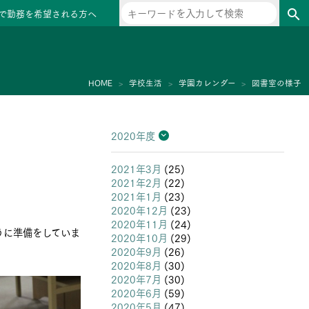
で勤務を希望される方へ
search
ー
HOME
学校生活
学園カレンダー
図書室の様子
2020年度
2026年度
2025年度
2024年度
2023年度
2022年度
2021年度
2020年度
2019年度
2018年度
2017年度
2016年度
2015年度
2014年度
2013年度
2021年3月
(25)
2021年2月
(22)
2021年1月
(23)
2020年12月
(23)
2020年11月
(24)
うに準備をしていま
2020年10月
(29)
2020年9月
(26)
2020年8月
(30)
2020年7月
(30)
2020年6月
(59)
2020年5月
(47)