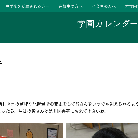
中学校を受験される方へ
在校生の方へ
卒業生の方へ
本学園
学園カレンダ
ージ
活動
子
学校
色
特色
ース
新刊図書の整理や配置場所の変更をして皆さんをいつでも迎えられるよ
たちの声
たちの声
なったら、生徒の皆さんは是非図書室にも来て下さいね。