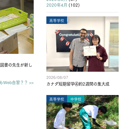
2020年4月
(102)
高等学校
。図書の先生が新し
2026/08/07
Web自習？？ >>
カナダ短期留学④約2週間の集大成
高等学校
中学校