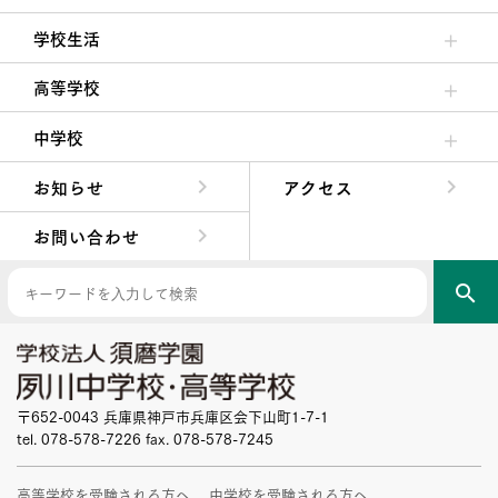
理事長/学園長メッセージ
安心して任せられる学校
沿革
施設・設備
大学合格実績
学校生活
クラブ活動・生徒会活動
夙川ブログ
制服紹介
夙川カレンダー
高等学校
高校校長からの挨拶
高校の教育方針／特色
特進コース／進学コース
年間行事
先輩たちの声・生徒たちの声
中学校
中学校長からの挨拶
中学校の教育方針／特色
Aコース／Bコース
年間行事
先輩たちの声・生徒たちの声
お知らせ
アクセス
お問い合わせ
search
〒652-0043 兵庫県神戸市兵庫区会下山町1-7-1
tel. 078-578-7226 fax. 078-578-7245
高等学校を受験される方へ
中学校を受験される方へ